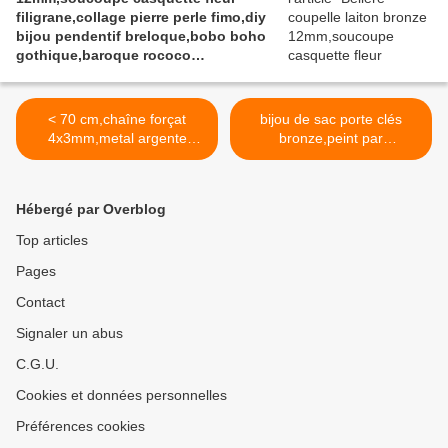
filigrane,collage pierre perle fimo,diy
bijou pendentif breloque,bobo boho
gothique,baroque rococo
victorien,deco scrap
< 70 cm,chaîne forçat
bijou de sac porte clés
4x3mm,metal argente
bronze,peint par
,fermoir mousqueton,collier
artiste,rose blanc
pendentif,fourniture
mauve,gothique romantique
bricolage mercerie,diy bijou
boheme,hippie,cabochon
Hébergé par Overblog
accessoire
rond verre loupe 25
décoration,scrapbooking,go
mm,fermoir
Top articles
thique vintage
mousqueton,mini
Pages
retro,baroque punk
toile,gothique boheme
kawaii,boheme victorien
hippie. Accessoire
Contact
edouardien,ateliers du fait
indispensable pour vos
mains,art deco art
sorties, ne perdez plus vos
Signaler un abus
nouveau,cadeau fete
clés. >
C.G.U.
ceremonie anniversaire
Cookies et données personnelles
Préférences cookies