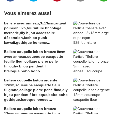
Vous aimerez aussi
belière avec anneau,3x13mm,argent
poinçon 925,fourniture bricolage
mercerie,diy bijou accessoire
décoration,fashion punk
kawaii,gothique boheme
victorien,edouardien,fete
Beliere coupelle laiton bronze 9mm
ceremonie,ateliers du fait mains
avec anneau,soucoupe casquette
feuille fleur,collage pierre perle
fimo,diy bijou pendentif
breloque,bobo boho
gothique,baroque rococo
Beliere coupelle laiton argente
victorien,deco scrap
12mm,soucoupe casquette fleur
filigrane,collage pierre perle fimo,diy
bijou pendentif breloque,bobo boho
gothique,baroque rococo
victorien,deco scrap
Beliere coupelle laiton bronze
12mm,soucoupe casquette fleur