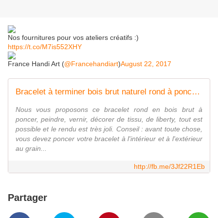
Nos fournitures pour vos ateliers créatifs :)
https://t.co/M7is552XHY
France Handi Art (
@Francehandiart
)
August 22, 2017
Bracelet à terminer bois brut naturel rond à poncer, peindre, vernir, décorer, tissu, liberty, fleur, 65 mm x 20 mm, do it yoursel, faites le vous même, à faire soi meme, fait maison, fait mains, diy - France Handi Art fournitures ateliers créatifs
Nous vous proposons ce bracelet rond en bois brut à
poncer, peindre, vernir, décorer de tissu, de liberty, tout est
possible et le rendu est très joli. Conseil : avant toute chose,
vous devez poncer votre bracelet à l'intérieur et à l'extérieur
au grain...
http://fb.me/3Jf22R1Eb
Partager