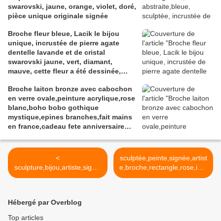
swarovski, jaune, orange, violet, doré,
pièce unique originale signée
Broche fleur bleue, Lacik le bijou
unique, incrustée de pierre agate
dentelle lavande et de cristal
swarovski jaune, vert, diamant,
mauve, cette fleur a été dessinée,
sculptée, modelée dans l'argile à
Broche laiton bronze avec cabochon
bijou, les pierreries et cristallerires
en verre ovale,peinture acrylique,rose
ont été incrustées à la cuisson,
blanc,boho bobo gothique
peinture et vernis acrylique, pièce
mystique,epines branches,fait mains
originale unique et signée au dos.
en france,cadeau fete anniversaire
noel
<
sculptée,peinte,signée,artist
sculpture,bijou,artiste,signat
e,broche,rectangle,rose,incr
ure,pendentif,coeur,argile,la
ustee de turquoise,cristal
pi lazuli,grenat,cristal
swarovski
swarovski,bleu,rouge,vert,o
jaune,orange,peridot,aqua
Hébergé par Overblog
range,rose,violet,epingle
marine,fermoir epingle,lacik
>
Top articles