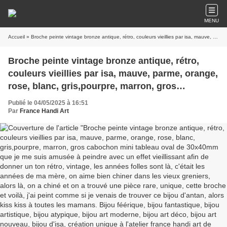
MENU
Accueil
» Broche peinte vintage bronze antique, rétro, couleurs vieillies par isa, mauve, parme, orange, rose, blanc, gris,pourpre, marron, gros cabochon mini tableau oval de 30x40mm que je me suis amusée à peindre avec un effet vieillissant afin de donner un ton rétro, vintage, les années folles sont là, c'était les années de ma mère, on aime bien chiner dans les vieux greniers, alors là, on a chiné et on a trouvé une pièce rare, unique, cette broche et voilà, j'ai peint comme si je venais de trouver ce bijou d'antan, alors kiss kiss à toutes les mamans. Bijou féérique, bijou fantastique, bijou artistique, bijou atypique, bijou art moderne, bijou art déco, bijou art nouveau, bijou d'isa, création unique à l'atelier france handi art de narbonne sous la réf bik28. Je pose un verre loupe afin de donner du relief et de la profondeur aux couleurs, c'est de la peinture acrylique, mais pas de souci, elle a mis des mois à sécher, plus rien ne bougera, procédé d'isa, tkt. La broche accessoirise tout type de vêtement, même les pantalons, accrocher une broche au bas d'un jean, ça donne un effet bluffant, sur un sac aussi, une écharpe, un snood, une casquette, la broche, l'accessoire indispensable. Soyez unique, portez un LACIK !
Broche peinte vintage bronze antique, rétro,
couleurs vieillies par isa, mauve, parme, orange,
rose, blanc, gris,pourpre, marron, gros
cabochon mini tableau oval de 30x40mm que je
Publié le 04/05/2025 à 16:51
me suis amusée à peindre avec un effet
Par
France Handi Art
vieillissant afin de donner un ton rétro, vintage,
les années folles sont là, c'était les années de
ma mère, on aime bien chiner dans les vieux
greniers, alors là, on a chiné et on a trouvé une
pièce rare, unique, cette broche et voilà, j'ai
peint comme si je venais de trouver ce bijou
d'antan, alors kiss kiss à toutes les mamans.
Bijou féérique, bijou fantastique, bijou
artistique, bijou atypique, bijou art moderne,