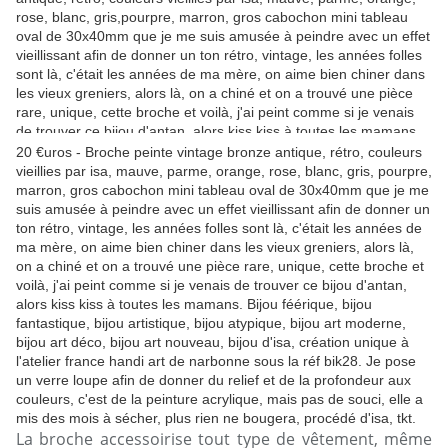
20 €uros - Broche peinte vintage bronze antique, rétro, couleurs
vieillies par isa, mauve, parme, orange, rose, blanc, gris, pourpre,
marron, gros cabochon mini tableau oval de 30x40mm que je me
suis amusée à peindre avec un effet vieillissant afin de donner un
ton rétro, vintage, les années folles sont là, c'était les années de
ma mère, on aime bien chiner dans les vieux greniers, alors là,
on a chiné et on a trouvé une pièce rare, unique, cette broche et
voilà, j'ai peint comme si je venais de trouver ce bijou d'antan,
alors kiss kiss à toutes les mamans. Bijou féérique, bijou
fantastique, bijou artistique, bijou atypique, bijou art moderne,
bijou art déco, bijou art nouveau, bijou d'isa, création unique à
l'atelier france handi art de narbonne sous la réf bik28. Je pose
un verre loupe afin de donner du relief et de la profondeur aux
couleurs, c'est de la peinture acrylique, mais pas de souci, elle a
mis des mois à sécher, plus rien ne bougera, procédé d'isa, tkt.
La broche accessoirise tout type de vêtement, même