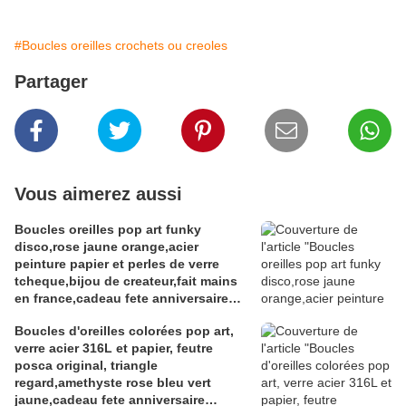
#Boucles oreilles crochets ou creoles
Partager
Vous aimerez aussi
Boucles oreilles pop art funky
disco,rose jaune orange,acier
peinture papier et perles de verre
tcheque,bijou de createur,fait mains
en france,cadeau fete anniversaire
noel,isabelle k artiste peintre a
Boucles d'oreilles colorées pop art,
narbonne
verre acier 316L et papier, feutre
posca original, triangle
regard,amethyste rose bleu vert
jaune,cadeau fete anniversaire