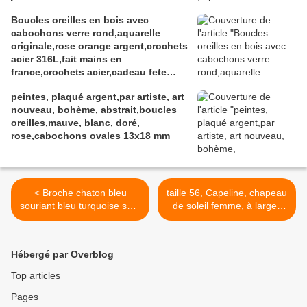
noel,fait mains en france
Boucles oreilles en bois avec
cabochons verre rond,aquarelle
originale,rose orange argent,crochets
acier 316L,fait mains en
france,crochets acier,cadeau fete
anniversaire noel
peintes, plaqué argent,par artiste, art
nouveau, bohème, abstrait,boucles
oreilles,mauve, blanc, doré,
rose,cabochons ovales 13x18 mm
< Broche chaton bleu
taille 56, Capeline, chapeau
souriant bleu turquoise serti
de soleil femme, à larges
de tourmaline citrine et
rebords, pour bien vous
corail rouge ainsi que de
protéger du soleil, tons
cristal swarovski orange
jaune, bleu, rouge, rose,
Hébergé par Overblog
jaune bleu métallique et
orange, motifs, soleil,
rose, les pierres sont des
ethnique et geométrique.
Top articles
semi précieuses, pierres
coton doublure coton >
Pages
gemmes, la broche est une