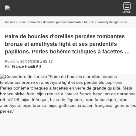
MENU
Accueil
» Paire de boucles d'oreilles percées tombantes bronze et améthyste light et ses pendentifs papillons. Perles bohème tchèques à facettes en verre de grande qualité. Métal bronze nickel free, bijou réalisé à l'atelier france handi art de narbonne ref bik108. bijou féérique, bijou de légende, bijou fantastique, bijou améthyste, bijou bronze, bijou gothique, création française. gemme les perles.
Paire de boucles d'oreilles percées tombantes
bronze et améthyste light et ses pendentifs
papillons. Perles bohème tchèques à facettes en
verre de grande qualité. Métal bronze nickel
Publié le 26/09/2019 à 05:17
free, bijou réalisé à l'atelier france handi art de
Par
France Handi Art
narbonne ref bik108. bijou féérique, bijou de
légende, bijou fantastique, bijou améthyste,
bijou bronze, bijou gothique, création
française. gemme les perles.