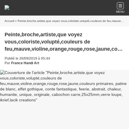
MENU
Accueil
» Peinte,broche,artiste,que voyez vous,coloriste,volupté,couleurs de feu,mauve,violine,orange,rouge,rose,jaune,couleurs primaires, patine de blanc, effet gothique, conte fantastique, feerie, abstrait, chaleur, humanite, unique, originale, cabochon carre,25x25mm,verre loupe, ikrief,lacik creations
Peinte,broche,artiste,que voyez
vous,coloriste,volupté,couleurs de
feu,mauve,violine,orange,rouge,rose,jaune,coul
eurs primaires, patine de blanc, effet gothique,
Publié le 26/09/2019 à 05:44
conte fantastique, feerie, abstrait, chaleur,
Par
France Handi Art
humanite, unique, originale, cabochon
carre,25x25mm,verre loupe, ikrief,lacik creations