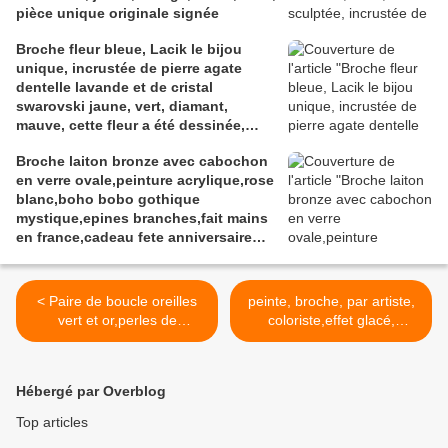
pièce unique originale signée
Broche fleur bleue, Lacik le bijou
unique, incrustée de pierre agate
dentelle lavande et de cristal
swarovski jaune, vert, diamant,
mauve, cette fleur a été dessinée,
sculptée, modelée dans l'argile à
Broche laiton bronze avec cabochon
bijou, les pierreries et cristallerires
en verre ovale,peinture acrylique,rose
ont été incrustées à la cuisson,
blanc,boho bobo gothique
peinture et vernis acrylique, pièce
mystique,epines branches,fait mains
originale unique et signée au dos.
en france,cadeau fete anniversaire
noel
< Paire de boucle oreilles
peinte, broche, par artiste,
vert et or,perles de
coloriste,effet glacé,
verre travaillées au
cabochon carré de
chalumeau et fil d
25x25mm, mini tableau
argent, fermoirs crochets et
fantastique, bohème,
Hébergé par Overblog
perles rondes plaque
chic,art nouveau, abstrait,
or,gemme les perles,
fermoir epingle, metal
Top articles
narbonne france,bijou boho
argente vieilli,rouge, bleu,