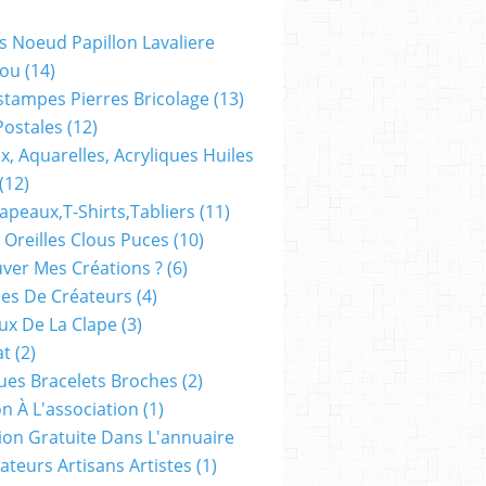
s Noeud Papillon Lavaliere
ou
(14)
stampes Pierres Bricolage
(13)
Postales
(12)
x, Aquarelles, Acryliques Huiles
(12)
apeaux,t-Shirts,tabliers
(11)
 Oreilles Clous Puces
(10)
ver Mes Créations ?
(6)
es De Créateurs
(4)
oux De La Clape
(3)
at
(2)
ues Bracelets Broches
(2)
n À L'association
(1)
tion Gratuite Dans L'annuaire
ateurs Artisans Artistes
(1)