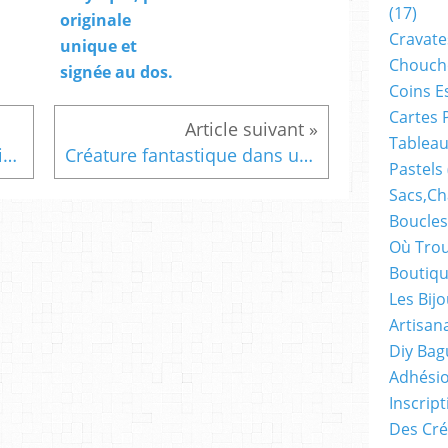
(17)
originale
Cravate
unique et
Chouch
signée au dos.
Coins E
Cartes 
Tableau
la belle et la bête,5x7cm,peint, abstrait,signé,artiste,fantastique,cristal swarovski,tableau,original,unique,chevalet,bois,bleu,rouge,jaune,violet,fait mains
Créature fantastique dans une plantation de peupliers, pendentif forme feuille avec cabochon en verre rond peinture acrylique noir blanc rouge marron, argile naturel, bijou d'art unique,fait mains en france, art contemporain fantastique,boutique de créateurs
Pastels
Sacs,ch
Boucles
Où Trou
Boutiqu
Les Bij
Artisan
Diy Bag
Adhésio
Inscrip
Des Cré