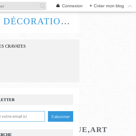
Connexion
+
Créer mon blog
FRANCE HANDI ART, BIJOUX ACCESSOIRES DÉCORATIONS
ES CRAVATES
LETTER
TASTIQUE,GOTHIQUE,ART
ERCHE