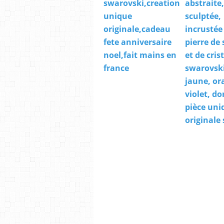
swarovski,creation
abstraite
unique
sculptée,
originale,cadeau
incrustée
fete anniversaire
pierre de 
noel,fait mains en
et de cris
france
swarovski
jaune, or
violet, do
pièce uni
originale