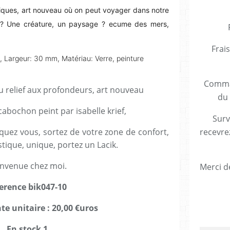
iques, art nouveau où on peut voyager dans notre
 ?
Une créature, un paysage ? ecume des mers,
Frais
, Largeur: 30 mm, Matériau: Verre, peinture
Comman
u relief aux profondeurs, art nouveau
du 
cabochon peint par isabelle krief,
Surv
quez vous, sortez de votre zone de confort,
recevre
stique, unique, portez un Lacik.
envenue chez moi.
Merci de
ference bik047-10
te unitaire : 20,00 €uros
En stock 1