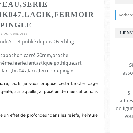
EAU,SERIE
IK047,LACIK,FERMOIR
PINGLE
LIENS
12 OCTOBRE 2018
ndi Art et publié depuis Overblog
S
l'ass
noire, lacik, je vous propose cette broche, cage
genté, sur laquelle j'ai posé un de mes cabochons
Si
l'adhés
de figu
e un effet de profondeur dans les reliefs,
Peinture
vous