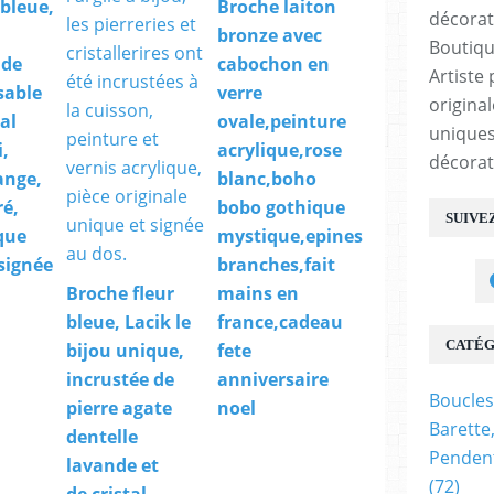
,bleue,
Broche laiton
bronze avec
Boutiqu
 de
cabochon en
Artiste 
sable
verre
origina
tal
ovale,peinture
uniques
,
acrylique,rose
décorat
ange,
blanc,boho
ré,
bobo gothique
SUIVE
que
mystique,epines
 signée
branches,fait
Broche fleur
mains en
bleue, Lacik le
france,cadeau
CATÉG
bijou unique,
fete
incrustée de
anniversaire
Boucles
pierre agate
noel
Barette
dentelle
Pendent
lavande et
(72)