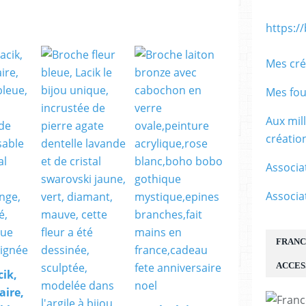
https:/
Mes cré
Mes fou
Aux mil
créati
Associa
Associa
FRANC
ACCES
cik,
aire,