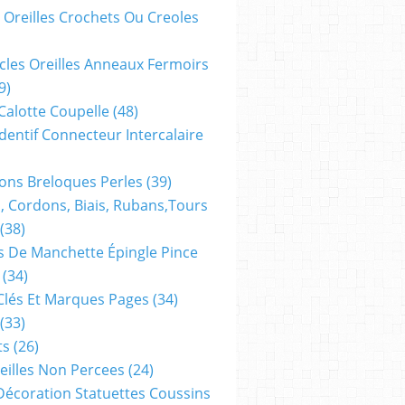
 Oreilles Crochets Ou Creoles
cles Oreilles Anneaux Fermoirs
9)
 Calotte Coupelle
(48)
dentif Connecteur Intercalaire
ns Breloques Perles
(39)
, Cordons, Biais, Rubans,tours
(38)
 De Manchette Épingle Pince
(34)
Clés Et Marques Pages
(34)
(33)
ts
(26)
reilles Non Percees
(24)
Décoration Statuettes Coussins