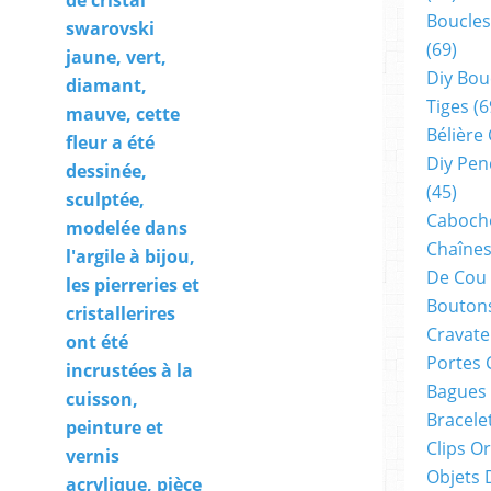
de cristal
Boucles
swarovski
(69)
jaune, vert,
Diy Bou
diamant,
Tiges
(6
mauve, cette
Bélière
fleur a été
Diy Pen
dessinée,
(45)
sculptée,
Cabocho
modelée dans
Chaînes
l'argile à bijou,
De Cou
les pierreries et
Boutons
cristallerires
Cravate
ont été
Portes 
incrustées à la
Bagues
cuisson,
Bracele
peinture et
Clips O
vernis
Objets 
acrylique, pièce