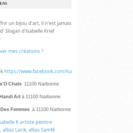
IENS
frir un bijou d'art, il n'est jamais 
d' Slogan d'Isabelle Krief 
e
ver mes créations ?
ok
https://www.facebook.com/IsabelleKrief.ArtistePeintre/
is'O Chats
11100 Narbonne
Handi Art
à 11100 Narbonne
e Des Femmes
à 11100 Narbonne
sabelle K artiste peintre
 allias Lacik, allias Samfé