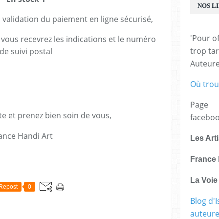
NOS L
alidation du paiement en ligne sécurisé,
'Pour of
 vous recevrez les indications et le numéro
trop tar
de suivi postal
Auteur
Où trou
Page
te et prenez bien soin de vous,
facebo
ance Handi Art
Les Art
France 
E
La Voi
Repost
0
Blog d'I
auteure,