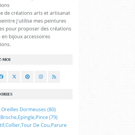
e de créations arts et artisanat
peintre j'utilise mes peintures
les pour proposer des créations
 en bijoux accessoires
ions.
Z-MOI
ORIES
 Oreilles Dormeuses
(80)
,broche,epingle,pince
(79)
if,collier,tour De Cou,parure