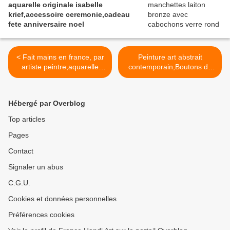
aquarelle originale isabelle
krief,accessoire ceremonie,cadeau
fete anniversaire noel
< Fait mains en france, par
Peinture art abstrait
artiste peintre,aquarelle
contemporain,Boutons de
originale isabelle k,rose
manchettes carres
jaune vert blanc,boutons
15mm,blanc noir
manchette,laiton bronze,
argent,cadeau fete
Hébergé par Overblog
cabochons ronds 14mm,
anniversaire
boho bobo fantastique,
noel,accessoire costume
Top articles
gothique art deco art
chemise homme,boho bobo
Pages
nouveau, baroque victorien
gothique fantastique,fait
rococo, cadeau fete
mains en france,isabelle
Contact
anniversaire,accessoire
krief creations >
costume cravate
Signaler un abus
C.G.U.
Cookies et données personnelles
Préférences cookies