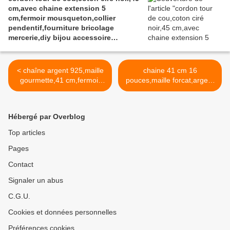
cm,avec chaine extension 5
ceremonie,anniversaire retraite
cm,fermoir mousqueton,collier
noel,st valentin mariage,amour amitié
pendentif,fourniture bricolage
mercerie,diy bijou accessoire
décoration,scrapbooking,gothique
vintage retro,baroque punk
kawaii,boheme victorien
< chaîne argent 925,maille
chaine 41 cm 16
edouardien,ateliers du fait mains
gourmette,41 cm,fermoir
pouces,maille forcat,argent
mousqueton,fourniture
sterling,poinçon 925,fermoir
bricolage mercerie,diy bijou
mousqueton,fourniture
femme homme
bricolage mercerie,bijou
Hébergé par Overblog
enfant,gothique boheme
enfant femme homme
punk mode
unisexe,pendentif
Top articles
collier,gothique punk
Pages
boheme,cadeau fete
anniversaire,mariage
Contact
ceremonie
communion,fiancaille,amour
Signaler un abus
amitie >
C.G.U.
Cookies et données personnelles
Préférences cookies