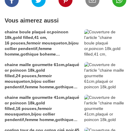
Vous aimerez aussi
chaine boule plaqué or,poincon
18k,gold filled,41 cm,
16 pouces,fermoir mousqueton,bijou
collier pendentif,femme
homme,gothique boheme
hippie,punk edouardien
chaine maille gourmette 61cm,plaqué
victorien,kawaii,cadeau fete
or poincon 18k,gold
ceremonie,anniversaire retraite
filled,24 pouces,fermoir
noel,st valentin mariage,amour amitié
mousqueton,bijou collier
pendentif,femme homme,gothique
boheme hippie,punk edouardien
chaine maille gourmette 41cm,plaqué
victorien,kawa
or poincon 18k,gold
filled,16 pouces,fermoir
mousqueton,bijou collier
pendentif,femme homme,gothique
boheme hippie,punk edouardien
cordon tour de cou,coton ciré noir,45
victorien,kawaii,cadeau fete