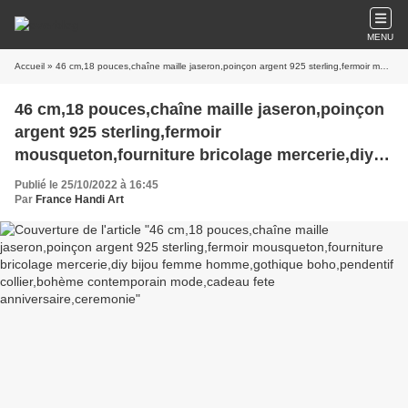
MENU
Accueil
» 46 cm,18 pouces,chaîne maille jaseron,poinçon argent 925 sterling,fermoir mousqueton,fourniture bricolage mercerie,diy bijou femme homme,gothique boho,pendentif collier,bohème contemporain mode,cadeau fete anniversaire,ceremonie
46 cm,18 pouces,chaîne maille jaseron,poinçon
argent 925 sterling,fermoir
mousqueton,fourniture bricolage mercerie,diy
bijou femme homme,gothique boho,pendentif
Publié le 25/10/2022 à 16:45
collier,bohème contemporain mode,cadeau fete
Par
France Handi Art
anniversaire,ceremonie