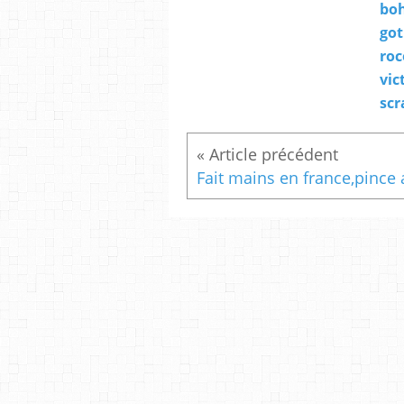
bo
got
roc
vic
scr