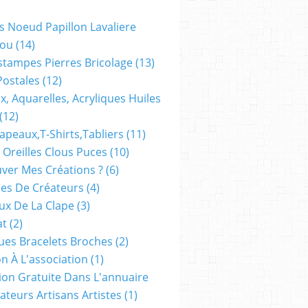
s Noeud Papillon Lavaliere
ou
(14)
stampes Pierres Bricolage
(13)
Postales
(12)
x, Aquarelles, Acryliques Huiles
(12)
apeaux,t-Shirts,tabliers
(11)
 Oreilles Clous Puces
(10)
ver Mes Créations ?
(6)
es De Créateurs
(4)
oux De La Clape
(3)
at
(2)
ues Bracelets Broches
(2)
n À L'association
(1)
tion Gratuite Dans L'annuaire
ateurs Artisans Artistes
(1)