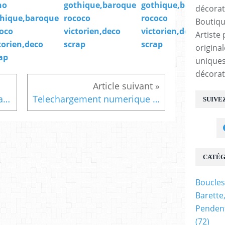
ho
gothique,baroque
gothique,baroque
hique,baroque
rococo
rococo
Boutiqu
oco
victorien,deco
victorien,deco
Artiste 
torien,deco
scrap
scrap
origina
ap
uniques
décorat
Fait mains en france,pince a cheveux laiton bronze avec cabochon rond 12mm amethyste violet,pierre precieuse fine,accessoire cheveux chapeaux cravate,cadeau fete anniversaire noel,lithothérapie énergie chakra,astrologie vierge verseau sagittaire poissons capricorne
Telechargement numerique pdf,aquarelle animaux basse cour,oiseau volaille dindon,art animalier surrealiste,isabelle krief artiste peintre,art audois,art moderne contemporain,art abstrait fantastique,cadeau fete anniversaire noel,art decoration,marron jaune blanc noir,bleu vert rouge violet,
SUIVE
CATÉG
Boucles
Barette
Pendent
(72)