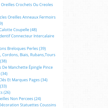
 Oreilles Crochets Ou Creoles
cles Oreilles Anneaux Fermoirs
9)
 Calotte Coupelle
(48)
dentif Connecteur Intercalaire
ns Breloques Perles
(39)
, Cordons, Biais, Rubans,tours
(38)
 De Manchette Épingle Pince
(34)
Clés Et Marques Pages
(34)
(33)
ts
(26)
reilles Non Percees
(24)
Décoration Statuettes Coussins