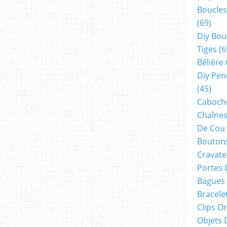
Boucles
(69)
Diy Bou
Tiges
(6
Bélière
Diy Pen
(45)
Cabocho
Chaînes
De Cou
Boutons
Cravate
Portes 
Bagues
Bracele
Clips O
Objets 