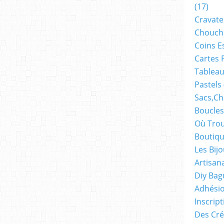
(17)
Cravate
Chouch
Coins E
Cartes 
Tableau
Pastels
Sacs,ch
Boucles
Où Trou
Boutiqu
Les Bij
Artisan
Diy Bag
Adhésio
Inscrip
Des Cré