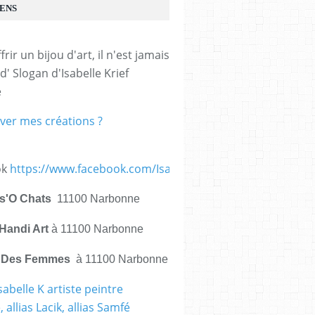
IENS
frir un bijou d'art, il n'est jamais 
d' Slogan d'Isabelle Krief 
e
ver mes créations ?
ok
https://www.facebook.com/IsabelleKrief.ArtistePeintre/
is'O Chats
11100 Narbonne
Handi Art
à 11100 Narbonne
e Des Femmes
à 11100 Narbonne
sabelle K artiste peintre
 allias Lacik, allias Samfé