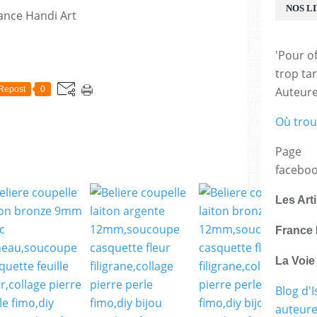
NOS L
ance Handi Art
'Pour of
E
trop tar
Repost
0
Auteur
Où trou
Page
facebo
Les Art
France 
La Voi
Blog d'I
auteure,