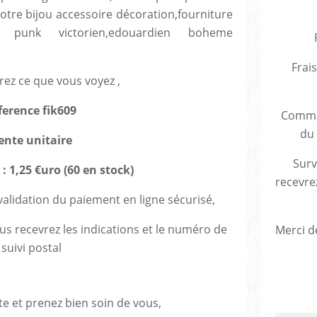
er votre bijou accessoire décoration,fourniture
ue punk victorien,edouardien boheme
Frais
rez ce que vous voyez ,
ference fik609
Comman
du 
ente unitaire
Surv
 : 1,25 €uro (60 en stock)
recevre
lidation du paiement en ligne sécurisé,
us recevrez les indications et le numéro de
Merci de
suivi postal
te et prenez bien soin de vous,