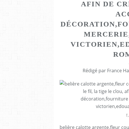
AFIN DE C
AC
DÉCORATION,FO
MERCERIE
VICTORIEN,E
RO
Rédigé par France Ha
1,
belière calotte argente,fleur c