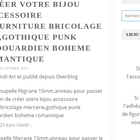
RÉER VOTRE BIJOU
CESSOIRE
URNITURE BRICOLAGE
LIENS
,GOTHIQUE PUNK
DOUARDIEN BOHEME
MANTIQUE
S
26 FÉVRIER 2023
ndi Art et publié depuis Overblog
l'ass
Si
l'adhés
de figu
vous
25 €uro l'unité -
oupelle filigrane 15mm,anneau pour passer le