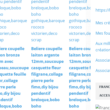
https:/
Mes cré
Mes fou
Aux mil
iere coupelle
Beliere coupelle
Beliere coupelle
créati
ton bronze
laiton argente
laiton bronze
Associa
m avec
12mm,soucoupe
12mm,soucoupe
neau,soucoupe
casquette fleur
casquette fleur
Associa
quette feuille
filigrane,collage
filigrane,collage
ur,collage
pierre perle
pierre perle
rre perle
fimo,diy bijou
fimo,diy bijou
FRANC
o,diy bijou
pendentif
pendentif
ACCES
dentif
breloque,bobo
breloque,bobo
loque,bobo
boho
boho