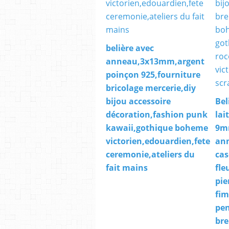
belière avec
anneau,3x13mm,argent
poinçon 925,fourniture
bricolage mercerie,diy
bijou accessoire
Bel
décoration,fashion punk
lai
kawaii,gothique boheme
9m
victorien,edouardien,fete
an
ceremonie,ateliers du
cas
fait mains
fle
pie
fim
pen
bre