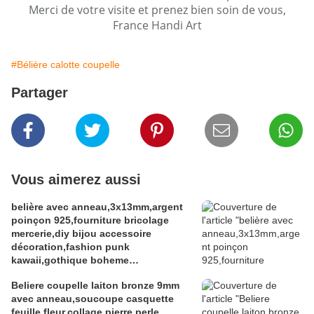
Merci de votre visite et prenez bien soin de vous,
France Handi Art
#Bélière calotte coupelle
Partager
Vous aimerez aussi
belière avec anneau,3x13mm,argent
poinçon 925,fourniture bricolage
mercerie,diy bijou accessoire
décoration,fashion punk
kawaii,gothique boheme
victorien,edouardien,fete
Beliere coupelle laiton bronze 9mm
ceremonie,ateliers du fait mains
avec anneau,soucoupe casquette
feuille fleur,collage pierre perle