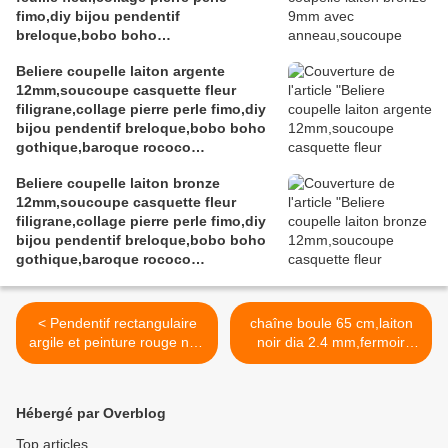
fimo,diy bijou pendentif
breloque,bobo boho
gothique,baroque rococo
Beliere coupelle laiton argente
victorien,deco scrap
12mm,soucoupe casquette fleur
filigrane,collage pierre perle fimo,diy
bijou pendentif breloque,bobo boho
gothique,baroque rococo
victorien,deco scrap
Beliere coupelle laiton bronze
12mm,soucoupe casquette fleur
filigrane,collage pierre perle fimo,diy
bijou pendentif breloque,bobo boho
gothique,baroque rococo
victorien,deco scrap
< Pendentif rectangulaire
chaîne boule 65 cm,laiton
argile et peinture rouge noir
noir dia 2.4 mm,fermoir
et or, art contemporain
boule,fourniture bricolage
abstrait fantastique,cadeau
mercerie,diy bijou
fete anniversaire
accessoire
Hébergé par Overblog
noel,femme homme unisex
décoration,scrapbooking,go
lgbt,fait mains en
thique vintage
Top articles