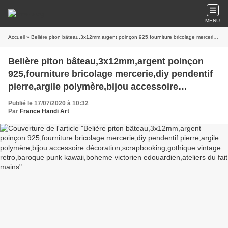
MENU
Accueil
» Belière piton bâteau,3x12mm,argent poinçon 925,fourniture bricolage mercerie,diy pendentif pierre,argile polymère,bijou accessoire décoration,scrapbooking,gothique vintage retro,baroque punk kawaii,boheme victorien edouardien,ateliers du fait mains
Belière piton bâteau,3x12mm,argent poinçon
925,fourniture bricolage mercerie,diy pendentif
pierre,argile polymère,bijou accessoire
décoration,scrapbooking,gothique vintage
Publié le 17/07/2020 à 10:32
retro,baroque punk kawaii,boheme victorien
Par
France Handi Art
edouardien,ateliers du fait mains