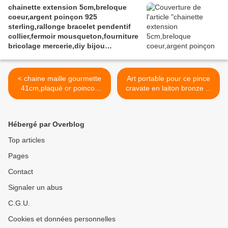
chainette extension 5cm,breloque
vintage retro,baroque punk
coeur,argent poinçon 925
kawaii,boheme victorien
sterling,rallonge bracelet pendentif
edouardien,ateliers du fait mains
collier,fermoir mousqueton,fourniture
bricolage mercerie,diy bijou
accessoire
< chaine maille gourmette
Art portable pour ce pince
41cm,plaqué or poincon
cravate en laiton bronze et
18k,gold
son cabochon rond en
filled,16 pouces,fermoir
verre peint,fantastique
mousqueton,bijou collier
abstrait surrealiste, jaune
Hébergé par Overblog
pendentif,femme
dore nacre blanc,cadeau
homme,gothique boheme
fete anniversaire noel,st
Top articles
hippie,punk edouardien
valentin fete des
Pages
victorien,kawaii,cadeau fete
peres,accessoire costume >
ceremonie,anniversaire
Contact
retraite noel,st valentin
mariage,amour amitié
Signaler un abus
C.G.U.
Cookies et données personnelles