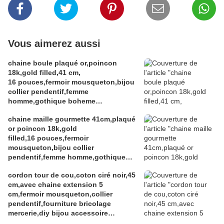
Vous aimerez aussi
chaine boule plaqué or,poincon
18k,gold filled,41 cm,
16 pouces,fermoir mousqueton,bijou
collier pendentif,femme
homme,gothique boheme
hippie,punk edouardien
chaine maille gourmette 41cm,plaqué
victorien,kawaii,cadeau fete
or poincon 18k,gold
ceremonie,anniversaire retraite
filled,16 pouces,fermoir
noel,st valentin mariage,amour amitié
mousqueton,bijou collier
pendentif,femme homme,gothique
boheme hippie,punk edouardien
cordon tour de cou,coton ciré noir,45
victorien,kawaii,cadeau fete
cm,avec chaine extension 5
ceremonie,anniversaire retraite
cm,fermoir mousqueton,collier
noel,st valentin mariage,amour amitié
pendentif,fourniture bricolage
mercerie,diy bijou accessoire
décoration,scrapbooking,gothique