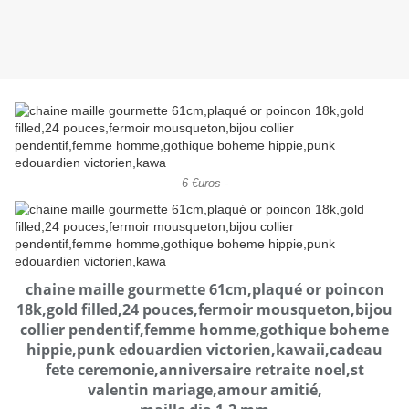
6 €uros -
chaine maille gourmette 61cm,plaqué or poincon
18k,gold filled,24 pouces,fermoir mousqueton,bijou
collier pendentif,femme homme,gothique boheme
hippie,punk edouardien victorien,kawaii,cadeau
fete ceremonie,anniversaire retraite noel,st
valentin mariage,amour amitié,