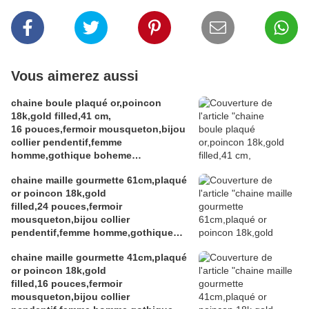
Vous aimerez aussi
chaine boule plaqué or,poincon
18k,gold filled,41 cm,
16 pouces,fermoir mousqueton,bijou
collier pendentif,femme
homme,gothique boheme
hippie,punk edouardien
chaine maille gourmette 61cm,plaqué
victorien,kawaii,cadeau fete
or poincon 18k,gold
ceremonie,anniversaire retraite
filled,24 pouces,fermoir
noel,st valentin mariage,amour amitié
mousqueton,bijou collier
pendentif,femme homme,gothique
boheme hippie,punk edouardien
chaine maille gourmette 41cm,plaqué
victorien,kawa
or poincon 18k,gold
filled,16 pouces,fermoir
mousqueton,bijou collier