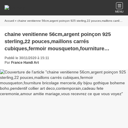
MENU
Accueil
» chaine venitienne 56cm,argent poinçon 925 sterling,22 pouces,maillons carrés cubiques,fermoir mousqueton,fourniture bricolage mercerie,diy bijou gothique boheme boho,pendentif collier art deco,contemporain,cadeau fete ceremonie,amour amitie mariage,vous recevrez ce que vous voyez
chaine venitienne 56cm,argent poinçon 925
sterling,22 pouces,maillons carrés
cubiques,fermoir mousqueton,fourniture
bricolage mercerie,diy bijou gothique boheme
Publié le 30/11/2020 à 15:11
boho,pendentif collier art
Par
France Handi Art
deco,contemporain,cadeau fete
ceremonie,amour amitie mariage,vous recevrez
ce que vous voyez