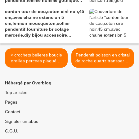
pendentif,femme homme,gothique
boheme hippie,punk edouardien
cordon tour de cou,coton ciré noir,45
victorien,kawaii,cadeau fete
cm,avec chaine extension 5
ceremonie,anniversaire retraite
cm,fermoir mousqueton,collier
noel,st valentin mariage,amour amitié
pendentif,fourniture bricolage
mercerie,diy bijou accessoire
décoration,scrapbooking,gothique
vintage retro,baroque punk
kawaii,boheme victorien
< crochets belieres boucle
Pendentif poisson en cristal
edouardien,ateliers du fait mains
oreilles percees plaqué or
de roche quartz transparent
20x25mm,accrochez vos
pierre precieuse fine,avec
breloques à vos boucles
cordon noir fermoir
oreilles,fourniture bricolage
mousqueton,fait mains en
Hébergé par Overblog
mercerie,diy bijou
france,cadeau fete
doré,boho bobo
anniversaire noel,bobo
Top articles
gothique,victorien baroque
boho gothique,lithotherapie
Pages
classique,punk
chakra bien etre astrologie
kawaii,ateliers du fait
zodiaque,baroque rococo
Contact
mains,cadeau fete
fantastique,animal
anniversaire noel
surrealiste >
Signaler un abus
C.G.U.