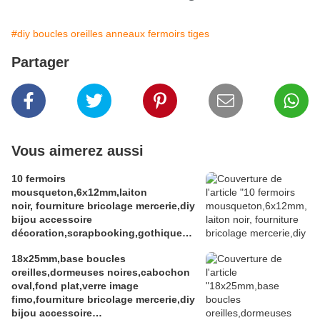
#diy boucles oreilles anneaux fermoirs tiges
Partager
Vous aimerez aussi
10 fermoirs
mousqueton,6x12mm,laiton
noir, fourniture bricolage mercerie,diy
bijou accessoire
décoration,scrapbooking,gothique
vintage retro,baroque punk
18x25mm,base boucles
kawaii,boheme victorien
oreilles,dormeuses noires,cabochon
edouardien,ateliers du fait mains
oval,fond plat,verre image
fimo,fourniture bricolage mercerie,diy
bijou accessoire