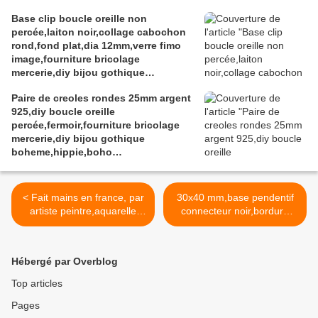
décoration,scrapbooking,gothique
Base clip boucle oreille non
vintage retro,baroque punk
percée,laiton noir,collage cabochon
kawaii,boheme victorien
rond,fond plat,dia 12mm,verre fimo
edouardien,ateliers du fait mains,art
image,fourniture bricolage
deco art nouveau
mercerie,diy bijou gothique
edouardien,boheme fashion
Paire de creoles rondes 25mm argent
victorien,fait mains
925,diy boucle oreille
percée,fermoir,fourniture bricolage
mercerie,diy bijou gothique
boheme,hippie,boho
bobo,punk,baroque
rococo,ceremonie mariage evenement
< Fait mains en france, par
30x40 mm,base pendentif
artiste peintre,aquarelle
connecteur noir,bordure
originale isabelle k,rouge
fleurs arrondis,collage
vert marron noir,broche
cabochon oval,fond
fleuri filigrane,oval
plat,verre image
Hébergé par Overblog
18x25mm,epingle,bijou
fimo,fourniture bijou
boho bobo,fantastique
bricolage mercerie,scrap
Top articles
gothique,art deco art
deco,punk gothique
Pages
nouveau,baroque victorien
boheme,kawaii fashion