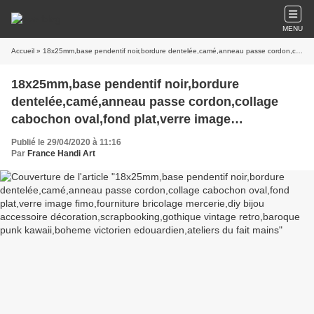
MENU
Accueil
» 18x25mm,base pendentif noir,bordure dentelée,camé,anneau passe cordon,collage cabochon oval,fond plat,verre image fimo,fourniture bricolage mercerie,diy bijou accessoire décoration,scrapbooking,gothique vintage retro,baroque punk kawaii,boheme victorien edouardien,ateliers du fait mains
18x25mm,base pendentif noir,bordure
dentelée,camé,anneau passe cordon,collage
cabochon oval,fond plat,verre image
fimo,fourniture bricolage mercerie,diy bijou
Publié le 29/04/2020 à 11:16
accessoire décoration,scrapbooking,gothique
Par
France Handi Art
vintage retro,baroque punk kawaii,boheme
victorien edouardien,ateliers du fait mains