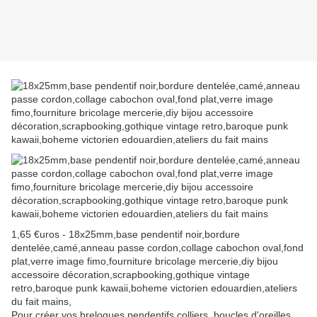
1,65 €uros - 18x25mm,base pendentif noir,bordure
dentelée,camé,anneau passe cordon,collage cabochon oval,fond
plat,verre image fimo,fourniture bricolage mercerie,diy bijou
accessoire décoration,scrapbooking,gothique vintage
retro,baroque punk kawaii,boheme victorien edouardien,ateliers
du fait mains,
Pour créer vos breloques pendentifs colliers, boucles d'oreilles,