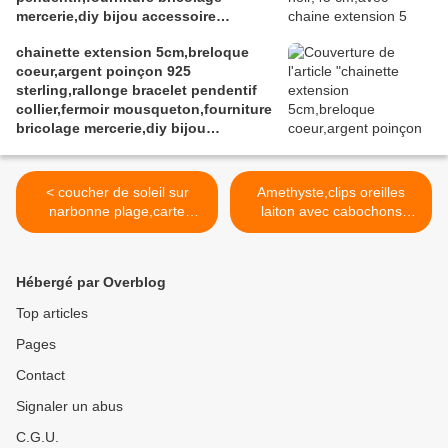
mercerie,diy bijou accessoire
décoration,scrapbooking,gothique
chainette extension 5cm,breloque
vintage retro,baroque punk
coeur,argent poinçon 925
kawaii,boheme victorien
sterling,rallonge bracelet pendentif
edouardien,ateliers du fait mains
collier,fermoir mousqueton,fourniture
bricolage mercerie,diy bijou
accessoire
< coucher de soleil sur
Amethyste,clips oreilles
narbonne plage,carte
laiton avec cabochons
postale impression tableau
ronds 14mm,quartz pierre
peint,la mer le soleil
fine semi precieuse
l'horizon,les vacances le
violet,fait mains en
Hébergé par Overblog
lointain,rouge jaune
france,cadeau fete
orange,bleu violet vert
anniversaire noel,femme
Top articles
homme unisex,chakra
Pages
meditation bien etre
spirituel,vierge sagittaire
Contact
capricorne verseau
poissons >
Signaler un abus
C.G.U.