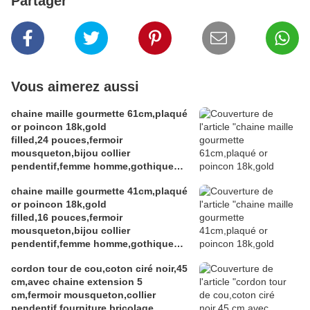
Partager
Vous aimerez aussi
chaine maille gourmette 61cm,plaqué
or poincon 18k,gold
filled,24 pouces,fermoir
mousqueton,bijou collier
pendentif,femme homme,gothique
boheme hippie,punk edouardien
chaine maille gourmette 41cm,plaqué
victorien,kawa
or poincon 18k,gold
filled,16 pouces,fermoir
mousqueton,bijou collier
pendentif,femme homme,gothique
boheme hippie,punk edouardien
cordon tour de cou,coton ciré noir,45
victorien,kawaii,cadeau fete
cm,avec chaine extension 5
ceremonie,anniversaire retraite
cm,fermoir mousqueton,collier
noel,st valentin mariage,amour amitié
pendentif,fourniture bricolage