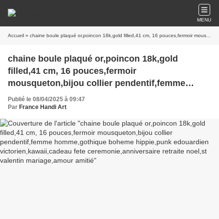
MENU
Accueil
» chaine boule plaqué or,poincon 18k,gold filled,41 cm, 16 pouces,fermoir mousqueton,bijou collier pendentif,femme homme,gothique boheme hippie,punk edouardien victorien,kawaii,cadeau fete ceremonie,anniversaire retraite noel,st valentin mariage,amour amitié
chaine boule plaqué or,poincon 18k,gold
filled,41 cm, 16 pouces,fermoir
mousqueton,bijou collier pendentif,femme
homme,gothique boheme hippie,punk
Publié le 08/04/2025 à 09:47
edouardien victorien,kawaii,cadeau fete
Par
France Handi Art
ceremonie,anniversaire retraite noel,st valentin
mariage,amour amitié