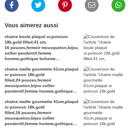
Vous aimerez aussi
chaine boule plaqué or,poincon
18k,gold filled,41 cm,
16 pouces,fermoir mousqueton,bijou
collier pendentif,femme
homme,gothique boheme
hippie,punk edouardien
chaine maille gourmette 61cm,plaqué
victorien,kawaii,cadeau fete
or poincon 18k,gold
ceremonie,anniversaire retraite
filled,24 pouces,fermoir
noel,st valentin mariage,amour amitié
mousqueton,bijou collier
pendentif,femme homme,gothique
boheme hippie,punk edouardien
chaine maille gourmette 41cm,plaqué
victorien,kawa
or poincon 18k,gold
filled,16 pouces,fermoir
mousqueton,bijou collier
pendentif,femme homme,gothique
boheme hippie,punk edouardien