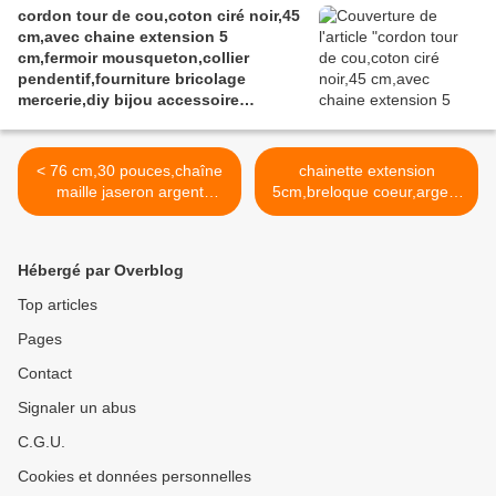
cordon tour de cou,coton ciré noir,45
victorien,kawaii,cadeau fete
cm,avec chaine extension 5
ceremonie,anniversaire retraite
cm,fermoir mousqueton,collier
noel,st valentin mariage,amour amitié
pendentif,fourniture bricolage
mercerie,diy bijou accessoire
décoration,scrapbooking,gothique
vintage retro,baroque punk
kawaii,boheme victorien
< 76 cm,30 pouces,chaîne
chainette extension
edouardien,ateliers du fait mains
maille jaseron argent
5cm,breloque coeur,argent
925,fermoir
poinçon 925
mousqueton,fourniture
sterling,rallonge bracelet
bricolage mercerie,diy bijou
pendentif collier,fermoir
Hébergé par Overblog
femme homme,gothique
mousqueton,fourniture
boho,pendentif
bricolage mercerie,diy bijou
Top articles
collier,bohème
accessoire >
Pages
contemporain mode,cadeau
fete anniversaire
Contact
Signaler un abus
C.G.U.
Cookies et données personnelles