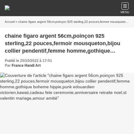
MENU
Accueil
» chaine figaro argent 56cm,poinçon 925 sterling,22 pouces,fermoir mousqueton,bijou collier pendentif,femme homme,gothique boheme hippie,punk edouardien victorien,kawaii,cadeau fete ceremonie,anniversaire retraite noel,st valentin mariage,amour amitié
chaine figaro argent 56cm,poinçon 925
sterling,22 pouces,fermoir mousqueton,bijou
collier pendentif,femme homme,gothique
boheme hippie,punk edouardien
Publié le 25/10/2022 à 17:51
victorien,kawaii,cadeau fete
Par
France Handi Art
ceremonie,anniversaire retraite noel,st valentin
mariage,amour amitié