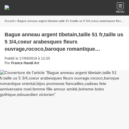
MENU
Accueil
» Bague anneau argent tibetain,taille 51 fr,taille us 5 3/4,coeur arabesques fleurs ouvrage,rococo,baroque romantique oriental,bijou promesse fiancailles,cadeau fete anniversaire noel,femme fille amour amitié,boheme bobo gothique,edouardien victorien
Bague anneau argent tibetain,taille 51 fr,taille us
5 3/4,coeur arabesques fleurs
ouvrage,rococo,baroque romantique
oriental,bijou promesse fiancailles,cadeau fete
Publié le 17/09/2019 à 12:25
anniversaire noel,femme fille amour
Par
France Handi Art
amitié,boheme bobo gothique,edouardien
victorien