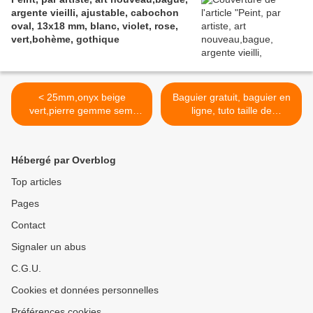
argente vieilli, ajustable, cabochon
oval, 13x18 mm, blanc, violet, rose,
vert,bohème, gothique
< 25mm,onyx beige
Baguier gratuit, baguier en
vert,pierre gemme semi
ligne, tuto taille de
precieuse,cabochon rond
bague,fourniture bricolage
fond plat,fourniture
mercerie bijou,comment
bricolage mercerie,bijou
calculer la longueur d'un
Hébergé par Overblog
accessoire scrap
anneau pour une bague,
coffret,boheme
quelle taille pour une
Top articles
alliance,boutique de
Pages
créateurs >
Contact
Signaler un abus
C.G.U.
Cookies et données personnelles
Préférences cookies