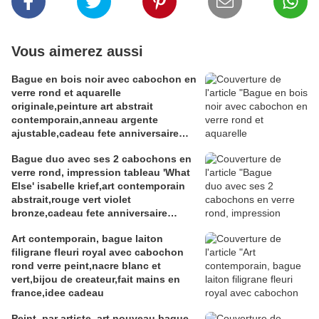
Vous aimerez aussi
Bague en bois noir avec cabochon en
verre rond et aquarelle
originale,peinture art abstrait
contemporain,anneau argente
ajustable,cadeau fete anniversaire
noel,fait mains en france
Bague duo avec ses 2 cabochons en
verre rond, impression tableau 'What
Else' isabelle krief,art contemporain
abstrait,rouge vert violet
bronze,cadeau fete anniversaire
noel,fait mains en france
Art contemporain, bague laiton
filigrane fleuri royal avec cabochon
rond verre peint,nacre blanc et
vert,bijou de createur,fait mains en
france,idee cadeau
Peint, par artiste, art nouveau,bague,