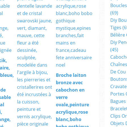
Boucles
(69)
Diy Bou
Tiges
(6
Bélière
Diy Pen
(45)
Cabocho
cik,
Chaînes
aire,
De Cou
,bleue,
Broche laiton
Boutons
bronze avec
Cravate
 de
cabochon en
Portes 
sable
verre
Bagues
tal
ovale,peinture
Bracele
,
acrylique,rose
Clips O
ange,
blanc,boho
Objets 
ré,
bobo gothique