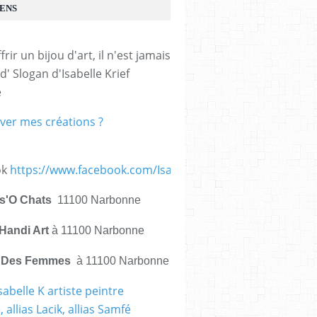
IENS
frir un bijou d'art, il n'est jamais 
d' Slogan d'Isabelle Krief 
e
ver mes créations ?
ok
https://www.facebook.com/IsabelleKrief.ArtistePeintre/
is'O Chats
11100 Narbonne
Handi Art
à 11100 Narbonne
e Des Femmes
à 11100 Narbonne
sabelle K artiste peintre
 allias Lacik, allias Samfé