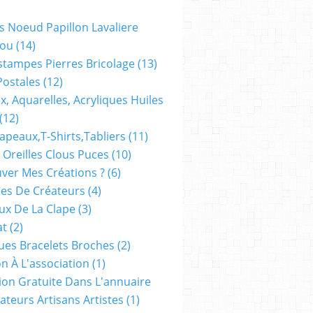
s Noeud Papillon Lavaliere
ou
(14)
stampes Pierres Bricolage
(13)
Postales
(12)
x, Aquarelles, Acryliques Huiles
(12)
apeaux,t-Shirts,tabliers
(11)
 Oreilles Clous Puces
(10)
ver Mes Créations ?
(6)
es De Créateurs
(4)
oux De La Clape
(3)
at
(2)
ues Bracelets Broches
(2)
n À L'association
(1)
tion Gratuite Dans L'annuaire
ateurs Artisans Artistes
(1)