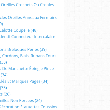
 Oreilles Crochets Ou Creoles
cles Oreilles Anneaux Fermoirs
9)
 Calotte Coupelle
(48)
dentif Connecteur Intercalaire
ns Breloques Perles
(39)
, Cordons, Biais, Rubans,tours
(38)
 De Manchette Épingle Pince
(34)
Clés Et Marques Pages
(34)
(33)
ts
(26)
reilles Non Percees
(24)
Décoration Statuettes Coussins