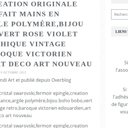
EATION ORIGINALE
FAIT MAINS EN
LE POLYMÈRE,BIJOU
LIENS
VERT ROSE VIOLET
HIQUE VINTAGE
OQUE VICTORIEN
S
T DECO ART NOUVEAU
l'ass
19 OCTOBRE 2022
ndi Art et publié depuis Overblog
Si
l'adhés
de figu
vous