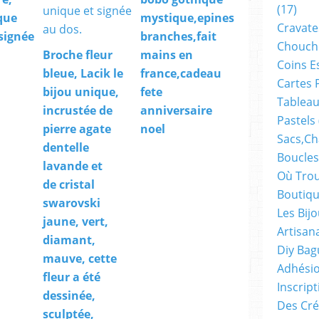
(17)
que
mystique,epines
Cravate
 signée
branches,fait
Chouch
Broche fleur
mains en
Coins E
bleue, Lacik le
france,cadeau
Cartes 
bijou unique,
fete
Tableau
incrustée de
anniversaire
Pastels
pierre agate
noel
Sacs,ch
dentelle
Boucles
lavande et
Où Trou
de cristal
Boutiqu
swarovski
Les Bij
jaune, vert,
Artisan
diamant,
Diy Bag
mauve, cette
Adhésio
fleur a été
Inscrip
dessinée,
Des Cré
sculptée,