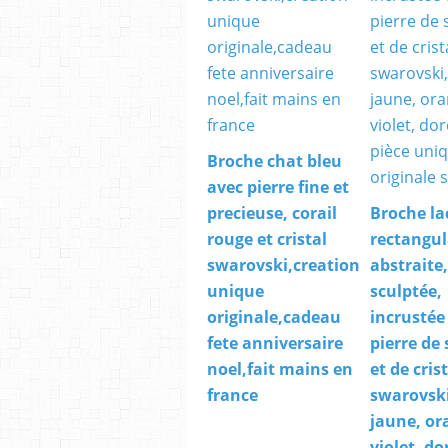
Broche chat bleu
avec pierre fine et
precieuse, corail
Broche la
rouge et cristal
rectangul
swarovski,creation
abstraite
unique
sculptée,
originale,cadeau
incrustée
fete anniversaire
pierre de 
noel,fait mains en
et de cris
france
swarovski
jaune, or
violet, do