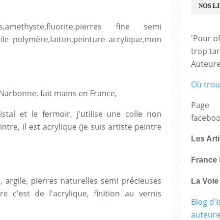
NOS L
ethyste,fluorite,pierres fine semi
'Pour of
gile polymère,laiton,peinture acrylique,mon
trop tar
Auteur
Où trou
de Narbonne, fait mains en France,
Page
stal et le fermoir, j'utilise une colle non
facebo
tre, il est acrylique (je suis artiste peintre
Les Art
,
France 
argile, pierres naturelles semi précieuses
La Voi
re c'est de l'acrylique, finition au vernis
Blog d'I
auteure,