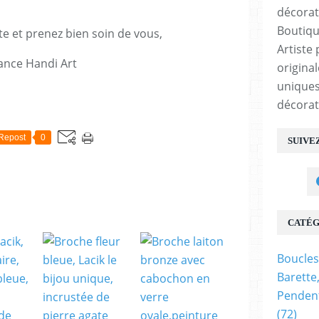
Boutiqu
te et prenez bien soin de vous,
Artiste 
ance Handi Art
origina
uniques
décorat
E
Repost
0
SUIVE
CATÉG
Boucles
Barette
Pendent
(72)