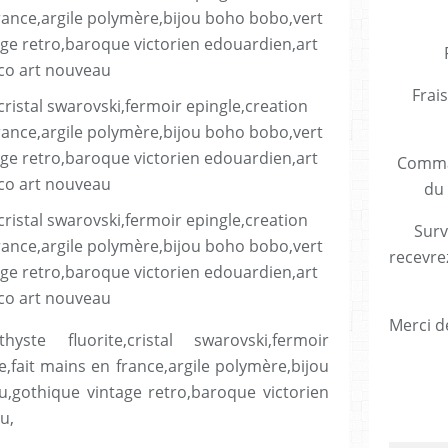
Frais
Comman
du 
Surv
recevre
Merci de
e fluorite,cristal swarovski,fermoir
e,fait mains en france,argile polymère,bijou
u,gothique vintage retro,baroque victorien
u,