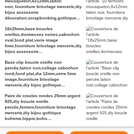
mousqueton,6x12mm,laiton
noir, fourniture bricolage mercerie,diy
bijou accessoire
décoration,scrapbooking,gothique
vintage retro,baroque punk
18x25mm,base boucles
kawaii,boheme victorien
oreilles,dormeuses noires,cabochon
edouardien,ateliers du fait mains
oval,fond plat,verre image
fimo,fourniture bricolage mercerie,diy
bijou accessoire
décoration,scrapbooking,gothique
Base clip boucle oreille non
vintage retro,baroque punk
percée,laiton noir,collage cabochon
kawaii,boheme victorien
rond,fond plat,dia 12mm,verre fimo
edouardien,ateliers du fait mains,art
image,fourniture bricolage
deco art nouveau
mercerie,diy bijou gothique
edouardien,boheme fashion
Paire de creoles rondes 25mm argent
victorien,fait mains
925,diy boucle oreille
percée,fermoir,fourniture bricolage
mercerie,diy bijou gothique
boheme,hippie,boho
bobo,punk,baroque
rococo,ceremonie mariage evenement