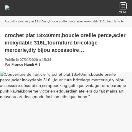
MENU
Accueil
» crochet plat 18x40mm,boucle oreille perce,acier inoxydable 316L,fourniture bricolage mercerie,diy bijou accessoire décoration,scrapbooking,gothique vintage retro,baroque punk kawaii,boheme victorien edouardien,ateliers du fait mains,art nouveau art deco,mode fashion ethnique bobo
crochet plat 18x40mm,boucle oreille perce,acier
inoxydable 316L,fourniture bricolage
mercerie,diy bijou accessoire
décoration,scrapbooking,gothique vintage
Publié le 07/01/2020 à 15:34
retro,baroque punk kawaii,boheme victorien
Par
France Handi Art
edouardien,ateliers du fait mains,art nouveau art
deco,mode fashion ethnique bobo