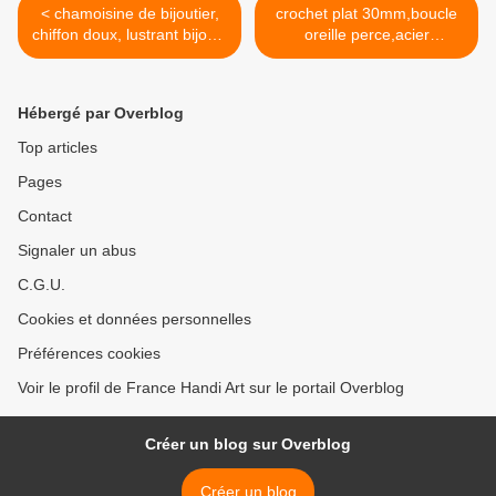
< chamoisine de bijoutier,
crochet plat 30mm,boucle
chiffon doux, lustrant bijoux,
oreille perce,acier
métaux, argent, bronze, or,
inoxydable 316L,fourniture
cuivre, emballage
bricolage mercerie,diy bijou
individuel, petit prix, grande
accessoire
Hébergé par Overblog
efficacité; toujours nettoyer
décoration,scrapbooking,go
ses bijoux, afin qu'ils durent
thique vintage
Top articles
longtemps.
retro,baroque punk
Pages
kawaii,boheme victorien
edouardien,ateliers du fait
Contact
mains,art nouveau art
deco,mode fashion
Signaler un abus
ethnique bobo >
C.G.U.
Cookies et données personnelles
Préférences cookies
Voir le profil de France Handi Art sur le portail Overblog
Créer un blog sur Overblog
Créer un blog