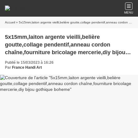
MENU
Accueil
» 5x15mm,laiton argente vieilli,belière goutte,collage pendentif,anneau cordon chaîne,fourniture bricolage mercerie,diy bijou gothique boheme
5x15mm,laiton argente vieilli,belière
goutte,collage pendentif,anneau cordon
chaîne,fourniture bricolage mercerie,diy bijou
gothique boheme
Publié le 15/03/2023 à 16:26
Par
France Handi Art