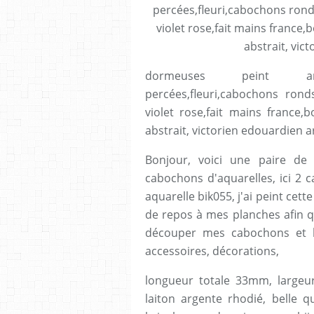
dormeuses peint artis
percées,fleuri,cabochons rond
violet rose,fait mains franc
abstrait, victorien edouardien a
Bonjour, voici une paire de
cabochons d'aquarelles, ici 2 
aquarelle bik055, j'ai peint cett
de repos à mes planches afin q
découper mes cabochons et l
accessoires, décorations,
longueur totale 33mm, largeu
laiton argente rhodié, belle q