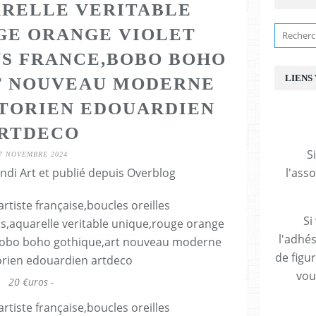
RELLE VERITABLE
GE ORANGE VIOLET
NS FRANCE,BOBO BOHO
LIENS
T NOUVEAU MODERNE
CTORIEN EDOUARDIEN
RTDECO
S
7 NOVEMBRE 2024
ndi Art et publié depuis Overblog
l'ass
Si
l'adhés
de figu
vous
20 €uros -