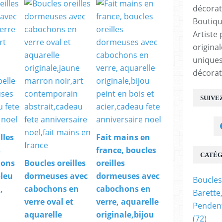
Boutiqu
Artiste 
origina
uniques
décorat
SUIVE
lles
Fait mains en
s
france, boucles
CATÉG
hons
Boucles oreilles
oreilles
bleu
dormeuses avec
dormeuses avec
Boucles
,
cabochons en
cabochons en
Barette
verre oval et
verre, aquarelle
Pendent
aquarelle
originale,bijou
(72)