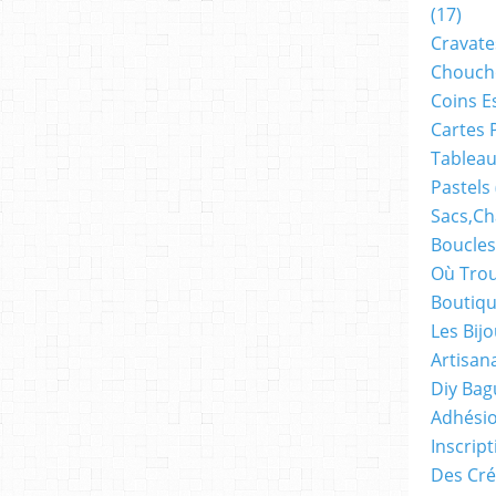
(17)
Cravate
Chouch
Coins E
Cartes 
Tableau
Pastels
Sacs,ch
Boucles
Où Trou
Boutiqu
Les Bij
Artisan
Diy Bag
Adhésio
Inscrip
Des Cré