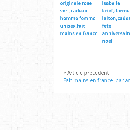
originale rose
isabelle
vert,cadeau
krief,dorme
homme femme
laiton,cade
unisex,fait
fete
mains en france
anniversair
noel