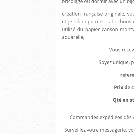
bricolage ou dormir avec un bij
création française originale, vo
et je découpe mes cabochons da
utilisé du papier canson mont
aquarelle,
Vous recev
Soyez unique, p
refer
Prix de c
Qté en st
Commandes expédiées dès va
Surveillez votre messagerie, vo