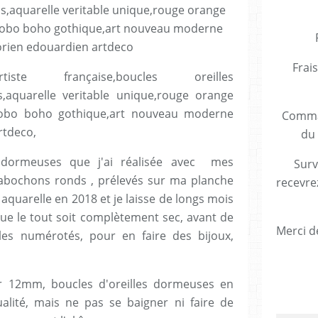
Frais
te française,boucles oreilles
s,aquarelle veritable unique,rouge orange
e,bobo boho gothique,art nouveau moderne
Comman
rtdeco,
du 
 dormeuses que j'ai réalisée avec mes
Surv
cabochons ronds , prélevés sur ma planche
recevre
e aquarelle en 2018 et je laisse de longs mois
ue le tout soit complètement sec, avant de
Merci de
es numérotés, pour en faire des bijoux,
r 12mm, boucles d'oreilles dormeuses en
ualité, mais ne pas se baigner ni faire de