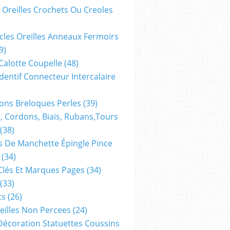
 Oreilles Crochets Ou Creoles
cles Oreilles Anneaux Fermoirs
9)
 Calotte Coupelle
(48)
dentif Connecteur Intercalaire
ns Breloques Perles
(39)
, Cordons, Biais, Rubans,tours
(38)
 De Manchette Épingle Pince
(34)
Clés Et Marques Pages
(34)
(33)
ts
(26)
reilles Non Percees
(24)
Décoration Statuettes Coussins