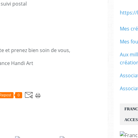
suivi postal
https:/
Mes cré
Mes fou
te et prenez bien soin de vous,
Aux mil
créati
ance Handi Art
Associa
E
Associa
Repost
0
FRANC
ACCES