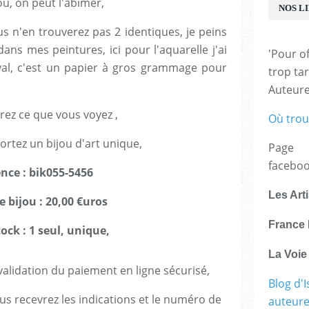
ou, on peut l'abîmer,
NOS L
us n'en trouverez pas 2 identiques, je peins
ns mes peintures, ici pour l'aquarelle j'ai
'Pour of
val, c'est un papier à gros grammage pour
trop tar
Auteur
rez ce que vous voyez ,
Où trou
ortez un bijou d'art unique,
Page
facebo
ence : bik055-5456
Les Art
e bijou : 20,00 €uros
France 
ock : 1 seul, unique,
La Voi
lidation du paiement en ligne sécurisé,
Blog d'I
us recevrez les indications et le numéro de
auteure,