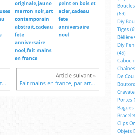
originale,jaune
peint en bois et
Boucles
uses
marron noir,art
acier,cadeau
(69)
au
contemporain
fete
Diy Bou
abstrait,cadeau
anniversaire
Tiges
(6
e
fete
noel
Bélière
anniversaire
Diy Pen
noel,fait mains
(45)
en france
Cabocho
Chaînes
De Cou
Fait mains en france, par artiste peintre,aquarelle originale isabelle k,bleu blanc,dormeuses rondes 14mm,laiton noir,boucles oreilles percées,boho bobo,fantastique gothique,art deco art nouveau,baroque victorien,cadeau fete anniversaire,fashion,ooak
Fait mains en france, par artiste peintre,aquarelle originale isabelle k,bleu blanc rouge,dormeuses laiton noir,cabochons ovales 10x14mm,,bijou femme fille,boho bobo fantastique,gothique art deco art nouveau,baroque victorien rococo,cadeau fete anniversaire,abstrait,fashion punk ethnique
Boutons
Cravate
Portes 
Bagues
Bracele
Clips O
Objets 