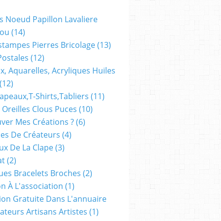
s Noeud Papillon Lavaliere
ou
(14)
stampes Pierres Bricolage
(13)
Postales
(12)
x, Aquarelles, Acryliques Huiles
(12)
apeaux,t-Shirts,tabliers
(11)
 Oreilles Clous Puces
(10)
ver Mes Créations ?
(6)
es De Créateurs
(4)
oux De La Clape
(3)
at
(2)
ues Bracelets Broches
(2)
n À L'association
(1)
tion Gratuite Dans L'annuaire
ateurs Artisans Artistes
(1)