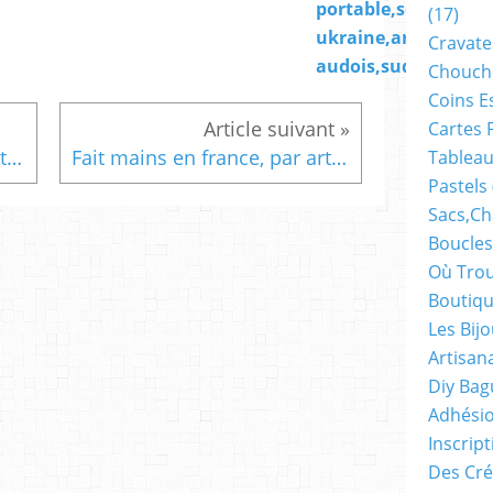
portable,soutenir l
(17)
ukraine,art
Cravate
audois,sud de franc
Chouch
Coins E
Cartes 
Fait mains en france, par artiste peintre,aquarelle originale isabelle k,rouge vert rose violet,effet craquelé,pendentif breloque argenté,cabochon rectangle 18x25mm,2 anneaux,fourniture bijou mercerie,diy pendentif boucle oreille bracelet,boho bobo gothique,mode fashion punk,edouardien contemporain,art deco moderne,cadeau fete anniversaire,baroque
Fait mains en france, par artiste peintre,aquarelle originale isabelle k,bleu rose vert,dormeuses argente rhodié,cabochons ronds 25mm,bijou oreilles percées,boho bobo gothique,mode fashion punk,edouardien contemporain,art deco moderne,cadeau fete anniversaire,victorien baroque
Tableau
Pastels
Sacs,ch
Boucles
Où Trou
Boutiqu
Les Bij
Artisan
Diy Bag
Adhésio
Inscrip
Des Cré