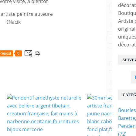
votre visite, à bientôt
Boutiqu
 artiste peintre auteure
Artiste 
@lacik
origina
uniques
E
décorat
Repost
0
SUIVE
CATÉG
Boucles
Barette
Pendent
(72)