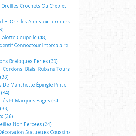
 Oreilles Crochets Ou Creoles
cles Oreilles Anneaux Fermoirs
8mm,perle ronde
9)
larimar bleue,pierre
 Calotte Coupelle
(48)
fine semi
dentif Connecteur Intercalaire
precieuse,trou
1mm,fourniture
ns Breloques Perles
(39)
eu
bricolage mercerie,diy
, Cordons, Biais, Rubans,tours
bijou
(38)
ethnique,lithotherapie
 De Manchette Épingle Pince
bien etre therapie
(34)
Clés Et Marques Pages
(34)
(33)
ts
(26)
ue
reilles Non Percees
(24)
Décoration Statuettes Coussins