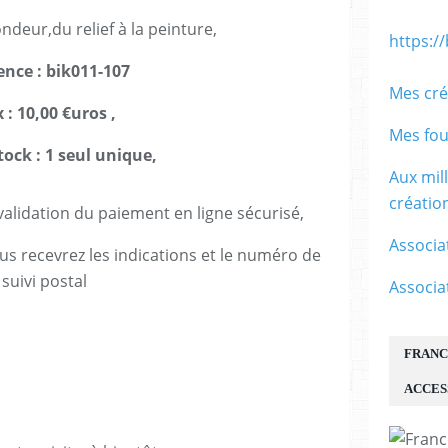
ndeur,du relief à la peinture,
https:/
ence : bik011-107
Mes cré
x : 10,00 €uros ,
Mes fou
tock : 1 seul unique,
Aux mil
créati
lidation du paiement en ligne sécurisé,
Associa
us recevrez les indications et le numéro de
suivi postal
Associa
FRANC
ACCES