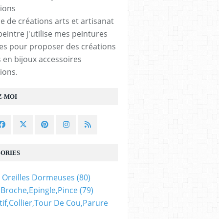
e de créations arts et artisanat
peintre j'utilise mes peintures
les pour proposer des créations
 en bijoux accessoires
ions.
Z-MOI
ORIES
 Oreilles Dormeuses
(80)
,broche,epingle,pince
(79)
if,collier,tour De Cou,parure