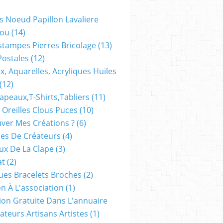
s Noeud Papillon Lavaliere
e
ou
(14)
stampes Pierres Bricolage
(13)
Postales
(12)
x, Aquarelles, Acryliques Huiles
(12)
apeaux,t-Shirts,tabliers
(11)
 Oreilles Clous Puces
(10)
ver Mes Créations ?
(6)
es De Créateurs
(4)
oux De La Clape
(3)
at
(2)
ues Bracelets Broches
(2)
n À L'association
(1)
tion Gratuite Dans L'annuaire
ateurs Artisans Artistes
(1)