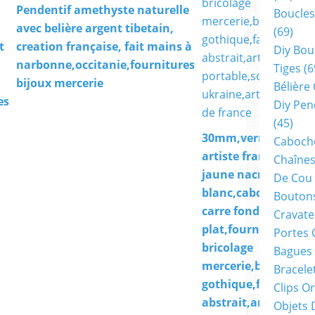
Pendentif amethyste naturelle
Boucles
avec belière argent tibetain,
(69)
t
creation française, fait mains à
Diy Bou
narbonne,occitanie,fournitures
Tiges
(6
bijoux mercerie
Bélière
es
Diy Pen
(45)
30mm,verre peint
Cabocho
artiste francaise,bl
Chaînes
jaune nacre
De Cou
blanc,cabochon
Boutons
carre fond
Cravate
plat,fourniture
Portes 
bricolage
Bagues
mercerie,boho bobo
Bracele
gothique,fantastiq
Clips O
abstrait,art
Objets 