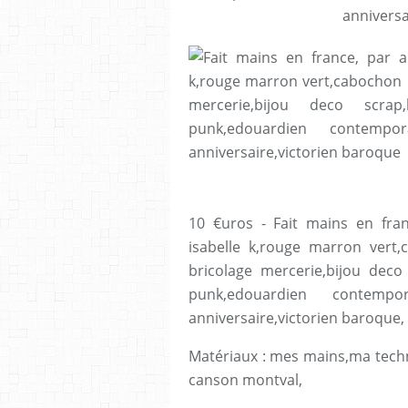
10 €uros - Fait mains en franc
isabelle k,rouge marron vert
bricolage mercerie,bijou dec
punk,edouardien contempo
anniversaire,victorien baroque,
Matériaux : mes mains,ma techn
canson montval,