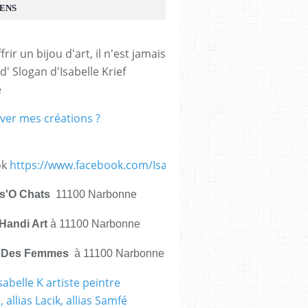
IENS
frir un bijou d'art, il n'est jamais 
d' Slogan d'Isabelle Krief 
e
ver mes créations ?
ok
https://www.facebook.com/IsabelleKrief.ArtistePeintre/
is'O Chats
11100 Narbonne
Handi Art
à 11100 Narbonne
e Des Femmes
à 11100 Narbonne
sabelle K artiste peintre
 allias Lacik, allias Samfé