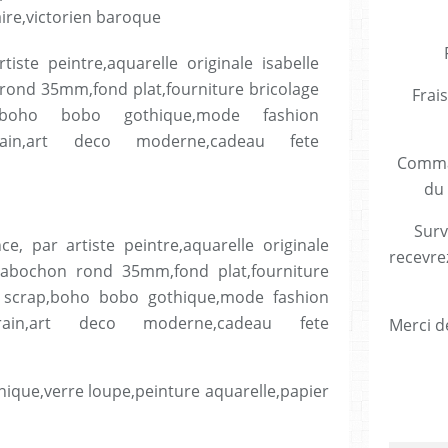
Frais
Comman
du 
Surv
e, par artiste peintre,aquarelle originale
recevre
,cabochon rond 35mm,fond plat,fourniture
o scrap,boho bobo gothique,mode fashion
rain,art deco moderne,cadeau fete
Merci de
ique,verre loupe,peinture aquarelle,papier