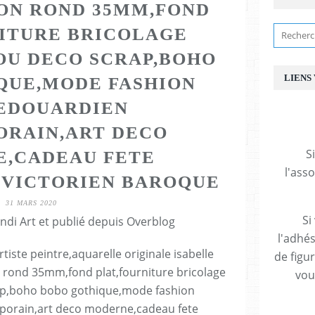
ON ROND 35MM,FOND
ITURE BRICOLAGE
OU DECO SCRAP,BOHO
LIENS
QUE,MODE FASHION
EDOUARDIEN
RAIN,ART DECO
S
,CADEAU FETE
l'ass
,VICTORIEN BAROQUE
31 MARS 2020
Si
ndi Art et publié depuis Overblog
l'adhés
de figu
vous