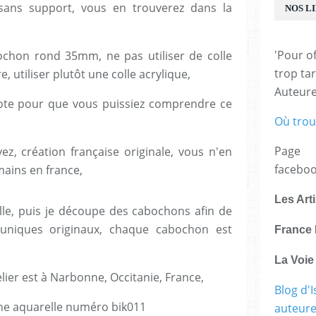
ns support, vous en trouverez dans la
NOS L
'Pour of
ochon rond 35mm, ne pas utiliser de colle
trop tar
e, utiliser plutôt une colle acrylique,
Auteur
note pour que vous puissiez comprendre ce
Où trou
Page
z, création française originale, vous n'en
facebo
mains en france,
Les Art
lle, puis je découpe des cabochons afin de
 uniques originaux, chaque cabochon est
France 
La Voi
lier est à Narbonne, Occitanie, France,
Blog d'I
e aquarelle numéro bik011
auteure,