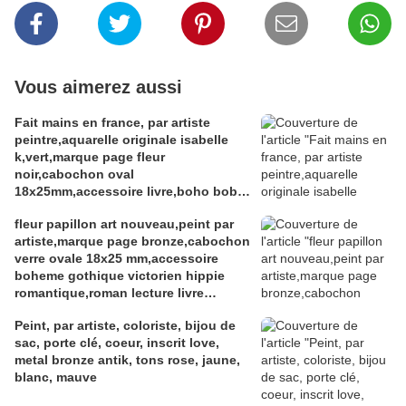
Vous aimerez aussi
Fait mains en france, par artiste
peintre,aquarelle originale isabelle
k,vert,marque page fleur
noir,cabochon oval
18x25mm,accessoire livre,boho bobo
fantastique,gothique art deco art
fleur papillon art nouveau,peint par
nouveau,baroque victorien
artiste,marque page bronze,cabochon
rococo,cadeau fete
verre ovale 18x25 mm,accessoire
anniversaire,abstrait,fashion punk
boheme gothique victorien hippie
ethnique
romantique,roman lecture livre
litterature,bleu blanc rouge,mauve
Peint, par artiste, coloriste, bijou de
gris marron
sac, porte clé, coeur, inscrit love,
metal bronze antik, tons rose, jaune,
blanc, mauve