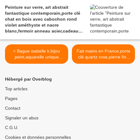
Peinture sur verre, art abstrait
fantastique contemporain,porte clé
chat en bois avec cabochon rond
violet améthyste et nacre
blanc,fermoir anneau acier,cadeau
fête anniversaire noe,accessoire sac
maroquinerie,fait mains en France
< Bague isabelle k,bijou
Fait mains en France,porte
peint,aquarelle unique
clé quartz rose,pierre fine
originale,rouge vert
semi précieuse,bois
marron,fait mains en
naturel,cabochon carré
france,laiton argente,bijou
20mm,ouvragé,fermoir
Hébergé par Overblog
bobo boho,victorien
anneau laiton
gothique, edouardien
bronze,accessoire
Top articles
artdeco, contemporain,
maroquinerie clé,bijou de
Pages
tendance fashion, punk
sac,cadeau fete
contemporain, cadeau fete
anniversaire unisex,bobo
Contact
anniversaire noel, st
boho gothique,baroque art
valentin retraite ceremonie
deco edouardien,victorien >
Signaler un abus
C.G.U.
Cookies et données personnelles