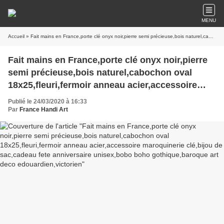
MENU
Accueil
» Fait mains en France,porte clé onyx noir,pierre semi précieuse,bois naturel,cabochon oval 18x25,fleuri,fermoir anneau acier,accessoire maroquinerie clé,bijou de sac,cadeau fete anniversaire unisex,bobo boho gothique,baroque art deco edouardien,victorien
Fait mains en France,porte clé onyx noir,pierre
semi précieuse,bois naturel,cabochon oval
18x25,fleuri,fermoir anneau acier,accessoire
maroquinerie clé,bijou de sac,cadeau fete
Publié le 24/03/2020 à 16:33
anniversaire unisex,bobo boho
Par
France Handi Art
gothique,baroque art deco edouardien,victorien