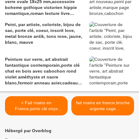
verre ovale 18x25 mm,accessoire
anniversaire,abstrait,fashion punk
boheme gothique victorien hippie
ethnique
romantique,roman lecture livre
litterature,bleu blanc rouge,mauve
Peint, par artiste, coloriste, bijou de
gris marron
sac, porte clé, coeur, inscrit love,
metal bronze antik, tons rose, jaune,
blanc, mauve
Peinture sur verre, art abstrait
fantastique contemporain,porte clé
chat en bois avec cabochon rond
violet améthyste et nacre
blanc,fermoir anneau acier,cadeau
fête anniversaire noe,accessoire sac
maroquinerie,fait mains en France
< Fait mains en
fait mains en france,broche
France,porte clé onyx
argente cage
noir,pierre semi
oiseaux,fermoir
précieuse,bois
epingle,aquarelle originale
naturel,cabochon oval
isabellek,artiste peintre
Hébergé par Overblog
18x25,fleuri,fermoir anneau
francaise,beige marron
acier,accessoire
orange vert,rose jaune vert