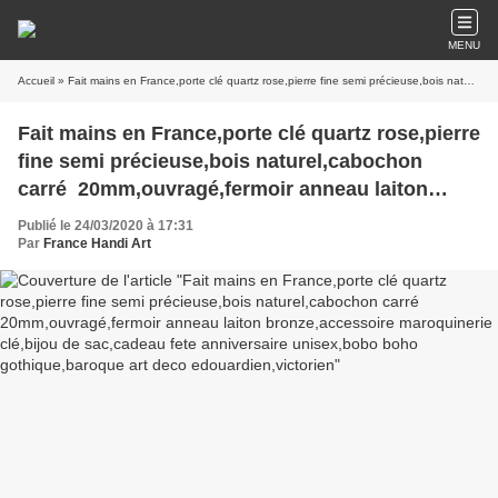
MENU
Accueil
» Fait mains en France,porte clé quartz rose,pierre fine semi précieuse,bois naturel,cabochon carré 20mm,ouvragé,fermoir anneau laiton bronze,accessoire maroquinerie clé,bijou de sac,cadeau fete anniversaire unisex,bobo boho gothique,baroque art deco edouardien,victorien
Fait mains en France,porte clé quartz rose,pierre
fine semi précieuse,bois naturel,cabochon
carré 20mm,ouvragé,fermoir anneau laiton
bronze,accessoire maroquinerie clé,bijou de
Publié le 24/03/2020 à 17:31
sac,cadeau fete anniversaire unisex,bobo boho
Par
France Handi Art
gothique,baroque art deco edouardien,victorien