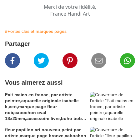
Merci de votre fidélité,
France Handi Art
#Portes clés et marques pages
Partager
Vous aimerez aussi
Fait mains en france, par artiste
peintre,aquarelle originale isabelle
k,vert,marque page fleur
noir,cabochon oval
18x25mm,accessoire livre,boho bobo
fantastique,gothique art deco art
fleur papillon art nouveau,peint par
nouveau,baroque victorien
artiste,marque page bronze,cabochon
rococo,cadeau fete