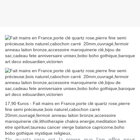
17,90 €uros - Fait mains en France,porte clé quartz rose,pierre
fine semi précieuse,bois naturel,cabochon carré
20mm,ouvragé,fermoir anneau laiton bronze,accessoire
maroquinerie clé,lithotherapie chakra energie,meditation bien
etre spirituel,taureau cancer vierge balance capricorne,boho
bobo gothique mystique religieux,
*le quartz rose est la pierre que l'on offre pour