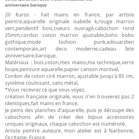
20 €uros - Fait mains en france, par artiste
peintre,aquarelle originale isabelle k,rouge marron
vert,pendentif bois,coeurs ouvragé,cabochon rond
25mm,cordon coton marron ajustable,boho bobo
gothique,mode fashion punk,edouardien
contemporain,art deco moderne,cadeau fete
anniversaire,baroque,
Matériaux : bois,coton,mes mains,ma technique,verre
loupe,peinture aquarelle,papier canson montval,
Cordon de coton ciré marron, ajustable jusqu'à 85 cm,
système coulissant, sans métal,
*Vous recevrez ce que vous voyez,
création française originale, vous n'en trouverez pas 2
identiques,fait mains en france,
Je peins des planches d'aquarelle, puis je découpe des
cabochons afin de créer des bijoux accessoires
uniques originaux, chaque cabochon est numéroté,
Artiste peintre auteure, mon atelier est à Narbonne,
Occitanie, France,