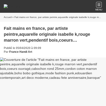
MENU
Accueil
» Fait mains en france, par artiste peintre,aquarelle originale isabelle k,rouge marron vert,pendentif bois,coeurs ouvragé,cabochon rond 25mm,cordon coton marron ajustable,boho bobo gothique,mode fashion punk,edouardien contemporain,art deco moderne,cadeau fete anniversaire,baroque
Fait mains en france, par artiste
peintre,aquarelle originale isabelle k,rouge
marron vert,pendentif bois,coeurs
ouvragé,cabochon rond 25mm,cordon coton
Publié le 05/04/2020 à 09:09
marron ajustable,boho bobo gothique,mode
Par
France Handi Art
fashion punk,edouardien contemporain,art deco
moderne,cadeau fete anniversaire,baroque