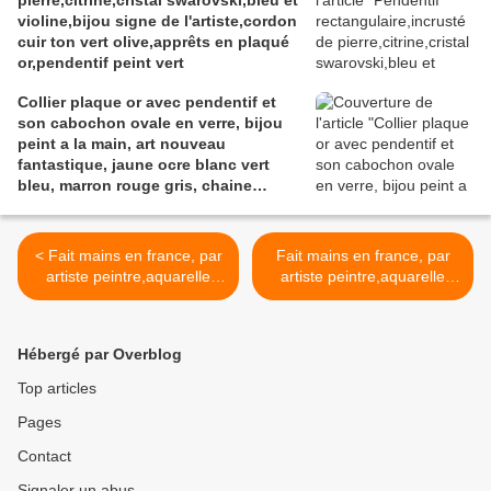
pierre,citrine,cristal swarovski,bleu et
violine,bijou signe de l'artiste,cordon
cuir ton vert olive,apprêts en plaqué
or,pendentif peint vert
Collier plaque or avec pendentif et
son cabochon ovale en verre, bijou
peint a la main, art nouveau
fantastique, jaune ocre blanc vert
bleu, marron rouge gris, chaine
boules 46 cm
< Fait mains en france, par
Fait mains en france, par
artiste peintre,aquarelle
artiste peintre,aquarelle
originale isabelle k,vert,2
originale isabelle k,rouge
pendentifs breloques,laiton
vert jaune bleu
noir,cabochons gouttes
marron,broche
Hébergé par Overblog
13x18mm,fourniture
feuillage,fermoir
bricolage mercerie,diy
epingle,laiton
Top articles
bijou,boho bobo
bronze,cabochon carré
Pages
gothique,fashion
25mm,accessoire
punk,edouardien art
bijou,boho bobo
Contact
deco,cadeau fete
gothique,fashion
anniversaire,victorien
punk,edouardien art
Signaler un abus