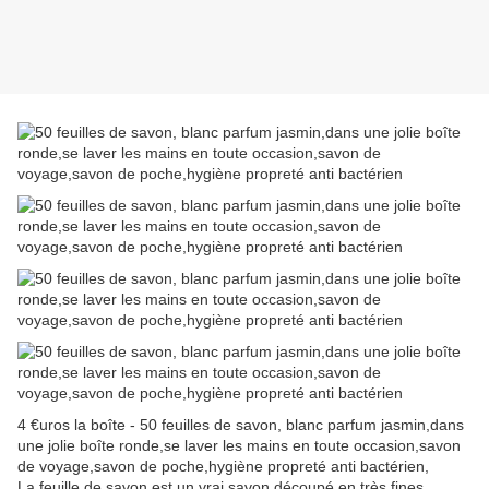
4 €uros la boîte - 50 feuilles de savon, blanc parfum jasmin,dans
une jolie boîte ronde,se laver les mains en toute occasion,savon
de voyage,savon de poche,hygiène propreté anti bactérien,
La feuille de savon est un vrai savon découpé en très fines