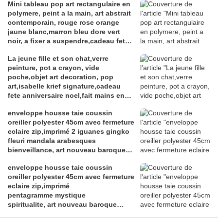
Mini tableau pop art rectangulaire en
polymere, peint a la main, art abstrait
contemporain, rouge rose orange
jaune blanc,marron bleu dore vert
noir, a fixer a suspendre,cadeau fete
anniversaire noel
La jeune fille et son chat,verre
peinture, pot a crayon, vide
poche,objet art decoration, pop
art,isabelle krief signature,cadeau
fete anniversaire noel,fait mains en
france
enveloppe housse taie coussin
oreiller polyester 45cm avec fermeture
eclaire zip,imprimé 2 iguanes gingko
fleuri mandala arabesques
bienveillance, art nouveau baroque
rococo, noir bleu et or, meditation
enveloppe housse taie coussin
relaxation zen,deco maison,boho
oreiller polyester 45cm avec fermeture
bobo gothique ethnique
eclaire zip,imprimé
hippie,cadeau fete anniversaire noel
pentagramme mystique
spiritualite, art nouveau baroque
rococo, noir et or, meditation