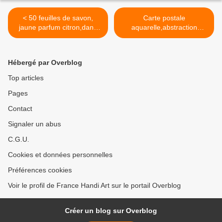
relaxation zen,deco maison,boho
bobo gothique hippie,cadeau fete
< 50 feuilles de savon,
Carte postale
anniversaire noel
jaune parfum citron,dans
aquarelle,abstraction
une jolie boîte ronde,se
joyeuses,par isabelle
laver les mains en toute
krief,artiste peintre
occasion,savon de
narbonne,nuages
Hébergé par Overblog
voyage,savon de
cosmiques,rose bleu
poche,hygiène propreté anti
orange vert,courrier
Top articles
bactérien
correspondance,voeux
Pages
souhaits,cadeaux fetes
anniversaires,amour amitie
Contact
famille,art moderne abstrait
>
Signaler un abus
C.G.U.
Cookies et données personnelles
Préférences cookies
Voir le profil de France Handi Art sur le portail Overblog
Créer un blog sur Overblog