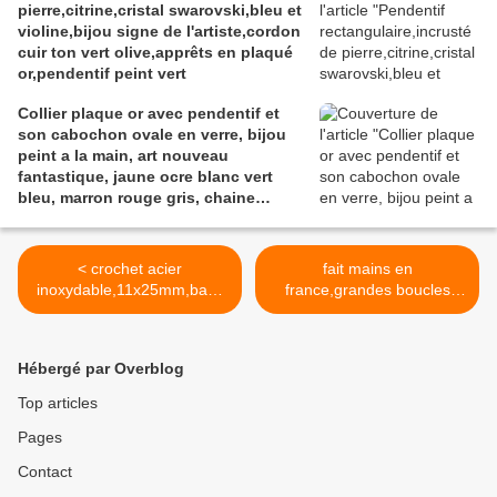
pierre,citrine,cristal swarovski,bleu et
violine,bijou signe de l'artiste,cordon
cuir ton vert olive,apprêts en plaqué
or,pendentif peint vert
Collier plaque or avec pendentif et
son cabochon ovale en verre, bijou
peint a la main, art nouveau
fantastique, jaune ocre blanc vert
bleu, marron rouge gris, chaine
boules 46 cm
< crochet acier
fait mains en
inoxydable,11x25mm,base
france,grandes boucles
boucle oreille
oreilles creoles laiton
percée,fourniture bricolage
bronze,avec des plumes
mercerie,punk fashion
bleu turquoise tigre marron
Hébergé par Overblog
mode,boheme bobo
beige,des perles en
gothique,cadeau fete
bois,des breloques
Top articles
anniversaire noel,atelier fait
feuilles,fermoir poussoir >
Pages
mains,acier
argente,edouardien
Contact
kawaii,victorien ethnique