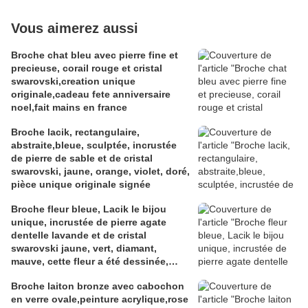
Vous aimerez aussi
Broche chat bleu avec pierre fine et
precieuse, corail rouge et cristal
swarovski,creation unique
originale,cadeau fete anniversaire
noel,fait mains en france
Broche lacik, rectangulaire,
abstraite,bleue, sculptée, incrustée
de pierre de sable et de cristal
swarovski, jaune, orange, violet, doré,
pièce unique originale signée
Broche fleur bleue, Lacik le bijou
unique, incrustée de pierre agate
dentelle lavande et de cristal
swarovski jaune, vert, diamant,
mauve, cette fleur a été dessinée,
sculptée, modelée dans l'argile à
Broche laiton bronze avec cabochon
bijou, les pierreries et cristallerires
en verre ovale,peinture acrylique,rose
ont été incrustées à la cuisson,