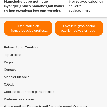
blanc,boho bobo gothique
peinture et vernis acrylique, pièce
mystique,epines branches,fait mains
originale unique et signée au dos.
en france,cadeau fete anniversaire
noel
< fait mains en
Lavalière gros noeud
france,boucles oreilles
papillon polyester rouge
chance,trèfle 4
pois blancs,fait
feuilles,perles rondes bleu
mains,accessoire costumes
blanc vert,fleuri,
chemises,evenement
Hébergé par Overblog
crochets bronze ,gothique
ceremonie fete,fille femme
boho bobo kawaï,cadeau
hommes unisex,tour de col
Top articles
fete anniversaire,bijou
ajustable >
Pages
femme,art deco art
nouveau,contemporain
Contact
ethnique gemme les
perles,baroque rococo
Signaler un abus
C.G.U.
Cookies et données personnelles
Préférences cookies
Voir le profil de France Handi Art sur le portail Overblog