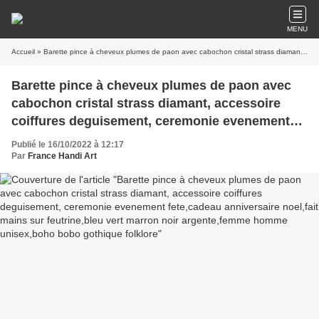
MENU
Accueil
» Barette pince à cheveux plumes de paon avec cabochon cristal strass diamant, accessoire coiffures deguisement, ceremonie evenement fete,cadeau anniversaire noel,fait mains sur feutrine,bleu vert marron noir argente,femme homme unisex,boho bobo gothique folklore
Barette pince à cheveux plumes de paon avec
cabochon cristal strass diamant, accessoire
coiffures deguisement, ceremonie evenement
fete,cadeau anniversaire noel,fait mains sur
Publié le 16/10/2022 à 12:17
feutrine,bleu vert marron noir argente,femme
Par
France Handi Art
homme unisex,boho bobo gothique folklore