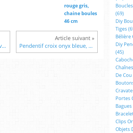
Boucles
rouge gris,
(69)
chaine boules
Diy Bou
46 cm
Tiges
(6
Bélière
Diy Pen
Pendentif croix aventurine verte,quartz pierre fine semi precieuse,beliere en acier,fait mains en france,cadeau fete anniversaire noel,femme homme unisex,lithotherapie chakra du coeur,meditation bien etre spirituel,taureau balance cancer,boho bobo gothique mystique religieux
Pendentif croix onyx bleue, pierre fine semi precieuse,beliere en acier,fait mains en france,cadeau fete anniversaire noel,femme homme unisex,lithotherapie chakra energie,meditation bien etre spirituel,lion scorpion sagittaire capricorne,boho bobo gothique mystique religieux
(45)
Cabocho
Chaînes
De Cou
Boutons
Cravate
Portes 
Bagues
Bracele
Clips O
Objets 