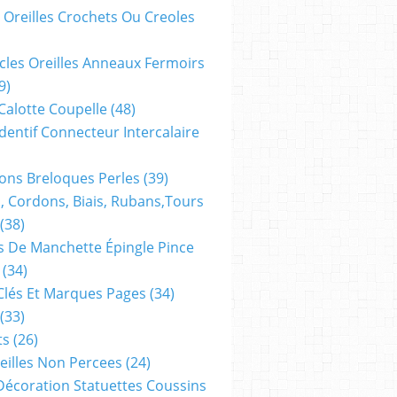
 Oreilles Crochets Ou Creoles
cles Oreilles Anneaux Fermoirs
9)
 Calotte Coupelle
(48)
dentif Connecteur Intercalaire
ns Breloques Perles
(39)
, Cordons, Biais, Rubans,tours
(38)
 De Manchette Épingle Pince
(34)
Clés Et Marques Pages
(34)
(33)
ts
(26)
reilles Non Percees
(24)
Décoration Statuettes Coussins