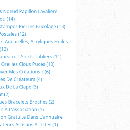
s Noeud Papillon Lavaliere
ou
(14)
stampes Pierres Bricolage
(13)
Postales
(12)
x, Aquarelles, Acryliques Huiles
(12)
apeaux,t-Shirts,tabliers
(11)
 Oreilles Clous Puces
(10)
ver Mes Créations ?
(6)
es De Créateurs
(4)
oux De La Clape
(3)
at
(2)
ues Bracelets Broches
(2)
n À L'association
(1)
tion Gratuite Dans L'annuaire
ateurs Artisans Artistes
(1)