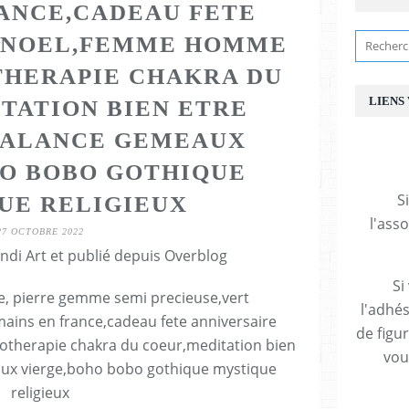
RANCE,CADEAU FETE
 NOEL,FEMME HOMME
THERAPIE CHAKRA DU
LIENS
TATION BIEN ETRE
BALANCE GEMEAUX
O BOBO GOTHIQUE
S
UE RELIGIEUX
l'ass
27 OCTOBRE 2022
ndi Art et publié depuis Overblog
Si
l'adhés
de figu
vous