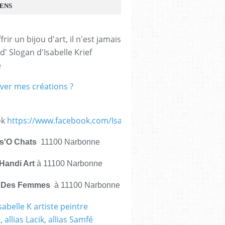
IENS
frir un bijou d'art, il n'est jamais 
d' Slogan d'Isabelle Krief 
e
ver mes créations ?
ok
https://www.facebook.com/IsabelleKrief.ArtistePeintre/
is'O Chats
11100 Narbonne
Handi Art
à 11100 Narbonne
e Des Femmes
à 11100 Narbonne
sabelle K artiste peintre
 allias Lacik, allias Samfé