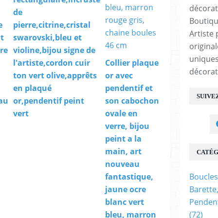
de
Boutiqu
e
pierre,citrine,cristal
Artiste 
nt
swarovski,bleu et
origina
ère
violine,bijou signe de
uniques
l'artiste,cordon cuir
Collier plaque
décorat
ton vert olive,apprêts
or avec
en plaqué
pendentif et
SUIVE
au
or,pendentif peint
son cabochon
vert
ovale en
verre, bijou
peint a la
main, art
CATÉG
nouveau
Boucles
fantastique,
Barette
jaune ocre
Pendent
blanc vert
(72)
bleu, marron