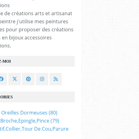
e de créations arts et artisanat
peintre j'utilise mes peintures
les pour proposer des créations
 en bijoux accessoires
ions.
Z-MOI
ORIES
 Oreilles Dormeuses
(80)
,broche,epingle,pince
(79)
if,collier,tour De Cou,parure