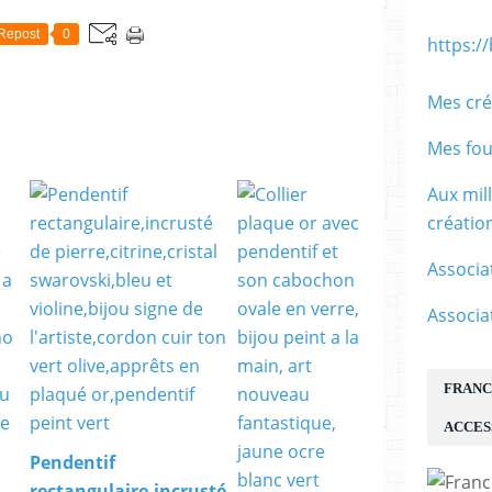
Repost
0
https:/
Mes cré
Mes fou
Aux mil
créati
Associa
Associa
FRANC
ACCES
Pendentif
rectangulaire,incrusté