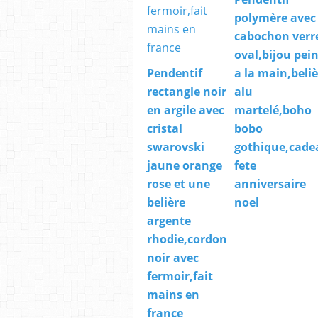
polymère avec
cabochon verr
oval,bijou pei
Pendentif
a la main,beli
rectangle noir
alu
en argile avec
martelé,boho
cristal
bobo
swarovski
gothique,cade
jaune orange
fete
rose et une
anniversaire
belière
noel
argente
rhodie,cordon
noir avec
fermoir,fait
mains en
france