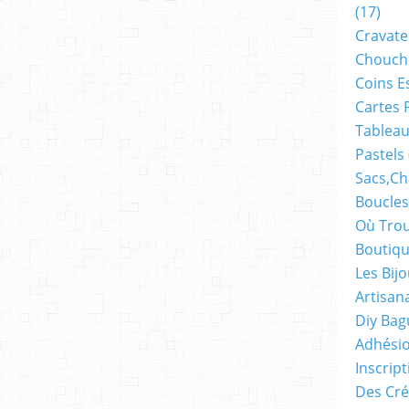
(17)
Cravate
Chouch
Coins E
Cartes 
Tableau
Pastels
Sacs,ch
Boucles
Où Trou
Boutiqu
Les Bij
Artisan
Diy Bag
Adhésio
Inscrip
Des Cré