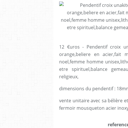
12 €uros - Pendentif croix u
orange,beliere en acier,fait 
noel,femme homme unisex,litho
etre spirituel,balance geme
religieux,
dimensions du pendentif : 18m
vente unitaire avec sa bélière e
fermoir mousqueton acier inoxy
reference