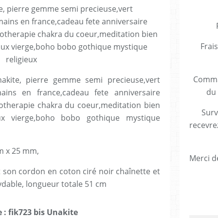
Frais
Comman
nakite, pierre gemme semi precieuse,vert
du 
mains en france,cadeau fete anniversaire
therapie chakra du coeur,meditation bien
Surv
aux vierge,boho bobo gothique mystique
recevre
m x 25 mm,
Merci de
t son cordon en coton ciré noir chaînette et
dable, longueur totale 51 cm
 : fik723 bis Unakite