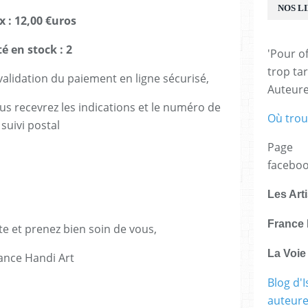
NOS L
x : 12,00 €uros
é en stock : 2
'Pour of
trop tar
lidation du paiement en ligne sécurisé,
Auteur
us recevrez les indications et le numéro de
Où trou
suivi postal
Page
facebo
Les Art
France 
te et prenez bien soin de vous,
La Voi
ance Handi Art
Blog d'I
E
auteure,