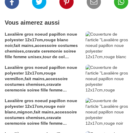
Vous aimerez aussi
Lavalière gros noeud papillon noue
polyester 12x17cm,rouge blanc
noir,fait mains,accessoire costumes
chemises,cravate ceremonie soiree
fille femme unisex,tour de col
ajustable,uniforme ecole travail
Lavalière gros noeud papillon noue
polyester 12x17cm,rouge
vermillon,fait mains,accessoire
costumes chemises,cravate
ceremonie soiree fille femme
unisex,tour de col ajustable,uniforme
Lavalière gros noeud papillon noue
dress code ecole travail
polyester 12x17cm,rouge noir
blanc,mignon,fait mains,accessoire
costumes chemises,cravate
ceremonie soiree fille femme
unisex,tour de col ajustable