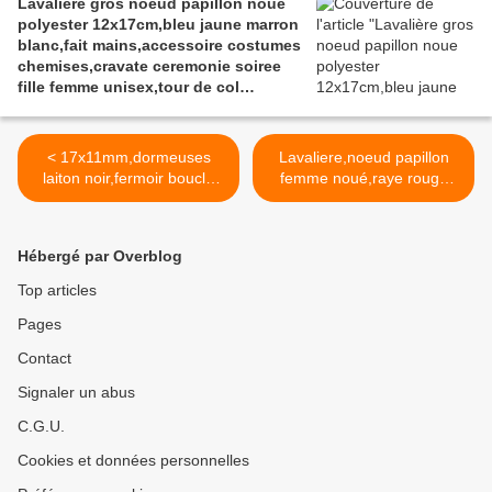
Lavalière gros noeud papillon noue
polyester 12x17cm,bleu jaune marron
blanc,fait mains,accessoire costumes
chemises,cravate ceremonie soiree
fille femme unisex,tour de col
ajustable
< 17x11mm,dormeuses
Lavaliere,noeud papillon
laiton noir,fermoir boucle
femme noué,raye rouge
oreille percée,fourniture
blanc
bricolage mercerie,diy bijou
noir,12x17cm,mignon,polye
accessoire
ster,tour de col
Hébergé par Overblog
décoration,scrapbooking,go
ajustable,accessoire bijou
thique vintage
costume femme,cravate
Top articles
retro,baroque punk
ceremonie femme >
Pages
kawaii,boheme victorien
edouardien, ateliers du fait
Contact
mains,art deco art nouveau
rococo
Signaler un abus
C.G.U.
Cookies et données personnelles