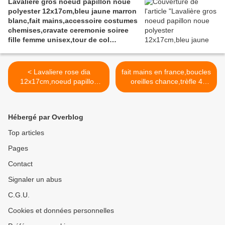
Lavalière gros noeud papillon noue
polyester 12x17cm,bleu jaune marron
blanc,fait mains,accessoire costumes
chemises,cravate ceremonie soiree
fille femme unisex,tour de col
ajustable
< Lavaliere rose dia
fait mains en france,boucles
12x17cm,noeud papillon
oreilles chance,trèfle 4
femme noué,polyester,tour
feuilles,perles rondes bleu
de col ajustable,accessoire
blanc vert,fleuri,
bijou costume
crochets bronze ,gothique
Hébergé par Overblog
femme,cérémonie,france
boho bobo kawaï,cadeau
handi art
fete anniversaire,bijou
Top articles
femme,art deco art
Pages
nouveau,contemporain
ethnique gemme les
Contact
perles,baroque rococo >
Signaler un abus
C.G.U.
Cookies et données personnelles