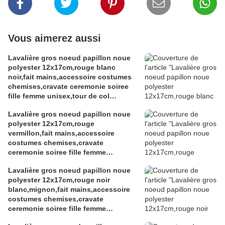
Vous aimerez aussi
Lavalière gros noeud papillon noue
polyester 12x17cm,rouge blanc
noir,fait mains,accessoire costumes
chemises,cravate ceremonie soiree
fille femme unisex,tour de col
ajustable,uniforme ecole travail
Lavalière gros noeud papillon noue
polyester 12x17cm,rouge
vermillon,fait mains,accessoire
costumes chemises,cravate
ceremonie soiree fille femme
unisex,tour de col ajustable,uniforme
Lavalière gros noeud papillon noue
dress code ecole travail
polyester 12x17cm,rouge noir
blanc,mignon,fait mains,accessoire
costumes chemises,cravate
ceremonie soiree fille femme
unisex,tour de col ajustable