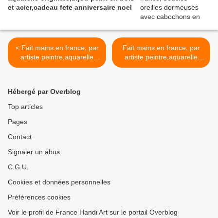
et acier,cadeau fete anniversaire noel
< Fait mains en france, par
Fait mains en france, par
artiste peintre,aquarelle
artiste peintre,aquarelle
originale isabelle k,vert bleu
originale isabelle k,bleu
orange,rose
vert,dormeuses goutte
violet,dormeuses laiton
10x14mm,laiton
Hébergé par Overblog
noir,cabochons gouttes
noir,boucles oreilles
13x18mm,bijou femme
percées,boho
Top articles
fille,boho bobo
bobo,fantastique
Pages
gothique,mode fashion
gothique,art deco art
punk,edouardien
nouveau,baroque
Contact
contemporain,art deco
victorien,cadeau fete
moderne,cadeau fete
anniversaire,fashion
Signaler un abus
anniversaire,victorien
punk,ooak >
C.G.U.
baroque
Cookies et données personnelles
Préférences cookies
Voir le profil de France Handi Art sur le portail Overblog