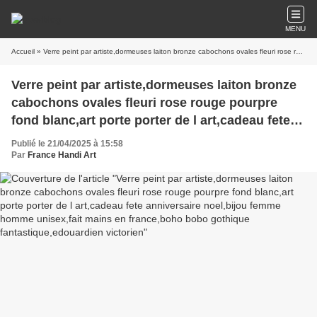
MENU
Accueil
» Verre peint par artiste,dormeuses laiton bronze cabochons ovales fleuri rose rouge pourpre fond blanc,art porte porter de l art,cadeau fete anniversaire noel,bijou femme homme unisex,fait mains en france,boho bobo gothique fantastique,edouardien victorien
Verre peint par artiste,dormeuses laiton bronze
cabochons ovales fleuri rose rouge pourpre
fond blanc,art porte porter de l art,cadeau fete
anniversaire noel,bijou femme homme
Publié le 21/04/2025 à 15:58
unisex,fait mains en france,boho bobo gothique
Par
France Handi Art
fantastique,edouardien victorien