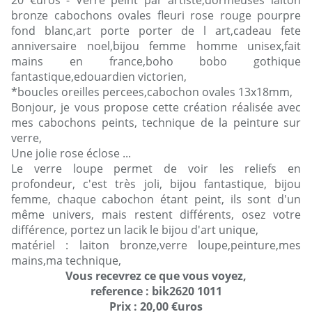
20 €uros - Verre peint par artiste,dormeuses laiton
bronze cabochons ovales fleuri rose rouge pourpre
fond blanc,art porte porter de l art,cadeau fete
anniversaire noel,bijou femme homme unisex,fait
mains en france,boho bobo gothique
fantastique,edouardien victorien,
*boucles oreilles percees,cabochon ovales 13x18mm,
Bonjour, je vous propose cette création réalisée avec
mes cabochons peints, technique de la peinture sur
verre,
Une jolie rose éclose ...
Le verre loupe permet de voir les reliefs en
profondeur, c'est très joli, bijou fantastique, bijou
femme, chaque cabochon étant peint, ils sont d'un
même univers, mais restent différents, osez votre
différence, portez un lacik le bijou d'art unique,
matériel : laiton bronze,verre loupe,peinture,mes
mains,ma technique,
Vous recevrez ce que vous voyez,
reference : bik2620 1011
Prix : 20,00 €uros