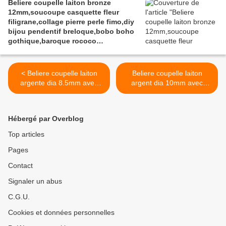
Beliere coupelle laiton bronze
12mm,soucoupe casquette fleur
filigrane,collage pierre perle fimo,diy
bijou pendentif breloque,bobo boho
gothique,baroque rococo
victorien,deco scrap
< Beliere coupelle laiton
Beliere coupelle laiton
argente dia 8.5mm avec
argent dia 10mm avec
anneau,soucoupe
anneau,soucoupe
casquette fleur,collage
casquette cape fleur,collage
pierre perle fimo,diy bijou
pierre perle fimo,diy bijou
Hébergé par Overblog
pendentif breloque,bobo
pendentif breloque,bobo
boho gothique,baroque
boho gothique,baroque
Top articles
rococo victorien,deco scrap
rococo victorien,deco scrap
Pages
>
Contact
Signaler un abus
C.G.U.
Cookies et données personnelles