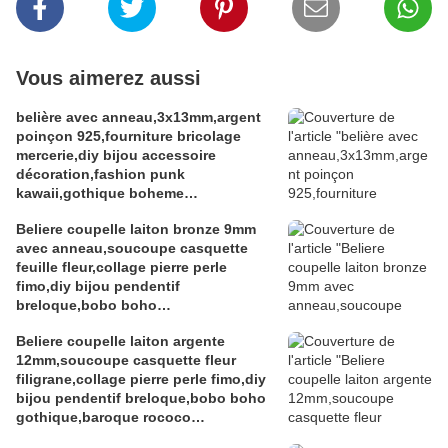
Vous aimerez aussi
belière avec anneau,3x13mm,argent
poinçon 925,fourniture bricolage
mercerie,diy bijou accessoire
décoration,fashion punk
kawaii,gothique boheme
victorien,edouardien,fete
Beliere coupelle laiton bronze 9mm
ceremonie,ateliers du fait mains
avec anneau,soucoupe casquette
feuille fleur,collage pierre perle
fimo,diy bijou pendentif
breloque,bobo boho
gothique,baroque rococo
Beliere coupelle laiton argente
victorien,deco scrap
12mm,soucoupe casquette fleur
filigrane,collage pierre perle fimo,diy
bijou pendentif breloque,bobo boho
gothique,baroque rococo
victorien,deco scrap