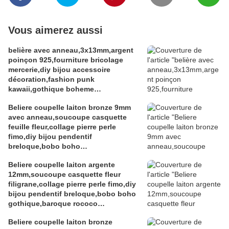
Vous aimerez aussi
belière avec anneau,3x13mm,argent
poinçon 925,fourniture bricolage
mercerie,diy bijou accessoire
décoration,fashion punk
kawaii,gothique boheme
victorien,edouardien,fete
Beliere coupelle laiton bronze 9mm
ceremonie,ateliers du fait mains
avec anneau,soucoupe casquette
feuille fleur,collage pierre perle
fimo,diy bijou pendentif
breloque,bobo boho
gothique,baroque rococo
Beliere coupelle laiton argente
victorien,deco scrap
12mm,soucoupe casquette fleur
filigrane,collage pierre perle fimo,diy
bijou pendentif breloque,bobo boho
gothique,baroque rococo
victorien,deco scrap
Beliere coupelle laiton bronze