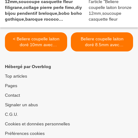
12mm,soucoupe casquette fleur
filigrane,collage pierre perle fimo,diy
bijou pendentif breloque,bobo boho
gothique,baroque rococo
victorien,deco scrap
< Beliere coupelle laiton
Beliere coupelle laiton
doré 10mm avec
doré 8.5mm avec
anneau,soucoupe
anneau,soucoupe
casquette cape fleur,collage
casquette fleur,collage
pierre perle fimo,diy bijou
pierre perle fimo,diy bijou
Hébergé par Overblog
pendentif breloque,bobo
pendentif breloque,bobo
boho gothique,baroque
boho gothique,baroque
Top articles
rococo victorien,deco scrap
rococo victorien,deco scrap
Pages
>
Contact
Signaler un abus
C.G.U.
Cookies et données personnelles
Préférences cookies