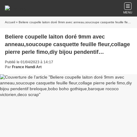
MENU
Accueil
» Beliere coupelle laiton doré 9mm avec anneau,soucoupe casquette feuille fleur,collage pierre perle fimo,diy bijou pendentif breloque,bobo boho gothique,baroque rococo victorien,deco scrap
Beliere coupelle laiton doré 9mm avec
anneau,soucoupe casquette feuille fleur,collage
pierre perle fimo,diy bijou pendentif
breloque,bobo boho gothique,baroque rococo
Publié le 01/04/2023 à 14:17
victorien,deco scrap
Par
France Handi Art