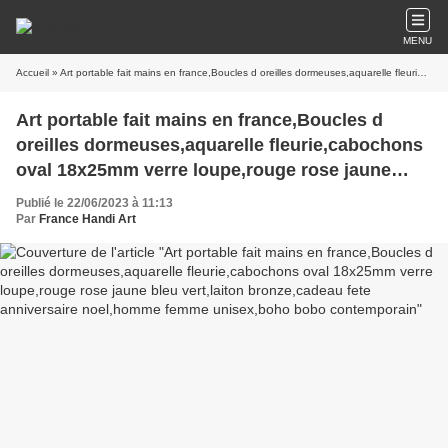
MENU
Accueil
» Art portable fait mains en france,Boucles d oreilles dormeuses,aquarelle fleurie,cabochons oval 18x25mm verre loupe,rouge rose jaune bleu vert,laiton bronze,cadeau fete anniversaire noel,homme femme unisex,boho bobo contemporain
Art portable fait mains en france,Boucles d
oreilles dormeuses,aquarelle fleurie,cabochons
oval 18x25mm verre loupe,rouge rose jaune
bleu vert,laiton bronze,cadeau fete anniversaire
Publié le 22/06/2023 à 11:13
noel,homme femme unisex,boho bobo
Par
France Handi Art
contemporain