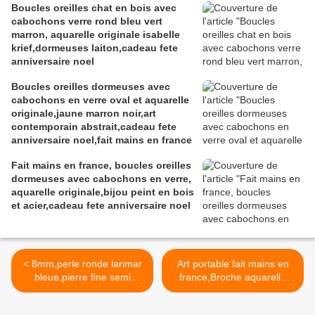
Boucles oreilles chat en bois avec
cabochons verre rond bleu vert
marron, aquarelle originale isabelle
krief,dormeuses laiton,cadeau fete
anniversaire noel
Boucles oreilles dormeuses avec
cabochons en verre oval et aquarelle
originale,jaune marron noir,art
contemporain abstrait,cadeau fete
anniversaire noel,fait mains en france
Fait mains en france, boucles oreilles
dormeuses avec cabochons en verre,
aquarelle originale,bijou peint en bois
et acier,cadeau fete anniversaire noel
< 8mm,perle ronde larimar
Art portable fait mains en
bleue,pierre fine semi
france,Broche aquarelle
precieuse,trou
fleurie,branches
1mm,fourniture bricolage
entrelacees,fermoir