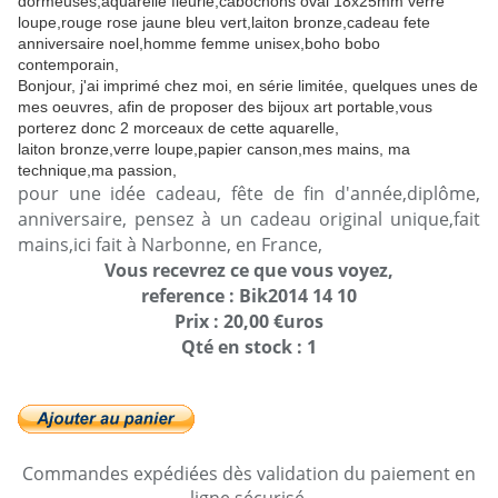
dormeuses,aquarelle fleurie,cabochons oval 18x25mm verre
loupe,rouge rose jaune bleu vert,laiton bronze,cadeau fete
anniversaire noel,homme femme unisex,boho bobo
contemporain,
Bonjour, j'ai imprimé chez moi, en série limitée, quelques unes de
mes oeuvres, afin de proposer des bijoux art portable,vous
porterez donc 2 morceaux de cette aquarelle,
laiton bronze,verre loupe,papier canson,mes mains, ma
technique,ma passion,
pour une idée cadeau, fête de fin d'année,diplôme,
anniversaire, pensez à un cadeau original unique,fait
mains,ici fait à Narbonne, en France,
Vous recevrez ce que vous voyez,
reference : Bik2014 14 10
Pr
ix : 20,00 €uros
Qté en stock : 1
Commandes expédiées dès validation du paiement en