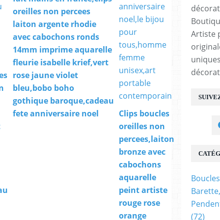
oreilles non percees
Boutiqu
laiton argente rhodie
Artiste 
avec cabochons ronds
origina
14mm imprime aquarelle
uniques
fleurie isabelle krief,vert
décorat
les
rose jaune violet
n
bleu,bobo boho
SUIVE
gothique baroque,cadeau
fete anniversaire noel
Clips boucles
t
oreilles non
percees,laiton
bronze avec
CATÉG
cabochons
aquarelle
Boucles
au
peint artiste
Barette
rouge rose
Pendent
orange
(72)