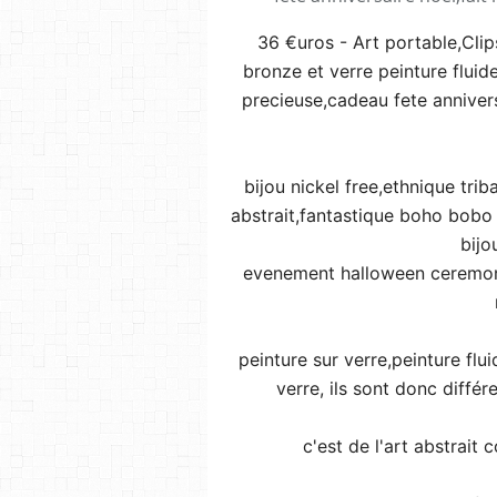
36 €uros - Art portable,Clip
bronze et verre peinture flui
precieuse,cadeau fete annivers
bijou nickel free,ethnique tri
abstrait,fantastique boho bobo
bijo
evenement halloween ceremoni
peinture sur verre,peinture flu
verre, ils sont donc diffé
c'est de l'art abstrait