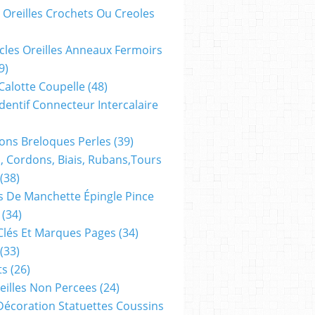
 Oreilles Crochets Ou Creoles
cles Oreilles Anneaux Fermoirs
9)
 Calotte Coupelle
(48)
dentif Connecteur Intercalaire
ns Breloques Perles
(39)
, Cordons, Biais, Rubans,tours
(38)
 De Manchette Épingle Pince
(34)
Clés Et Marques Pages
(34)
(33)
ts
(26)
reilles Non Percees
(24)
Décoration Statuettes Coussins