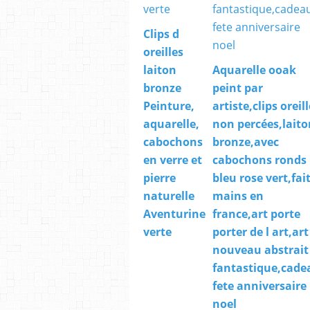
Clips d
oreilles
laiton
Aquarelle ooak
bronze
peint par
Peinture,
artiste,clips oreil
aquarelle,
non percées,laito
cabochons
bronze,avec
en verre et
cabochons ronds
pierre
bleu rose vert,fai
naturelle
mains en
Aventurine
france,art porte
verte
porter de l art,art
nouveau abstrait
fantastique,cade
fete anniversaire
noel