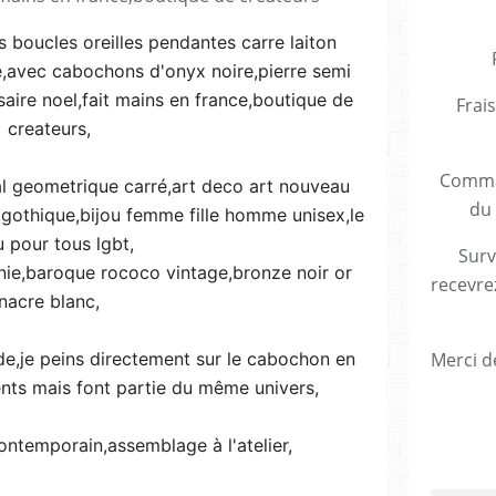
s boucles oreilles pendantes carre laiton
de,avec cabochons d'onyx noire,pierre semi
aire noel,fait mains en france,boutique de
Frais
createurs,
Comman
bal geometrique carré,art deco art nouveau
du 
 gothique,bijou femme fille homme unisex,le
u pour tous lgbt,
Surv
e,baroque rococo vintage,bronze noir or
recevre
nacre blanc,
ide,je peins directement sur le cabochon en
Merci de
rents mais font partie du même univers,
 contemporain,assemblage à l'atelier,