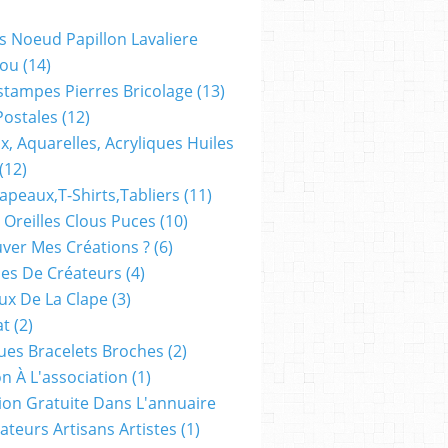
s Noeud Papillon Lavaliere
ou
(14)
stampes Pierres Bricolage
(13)
Postales
(12)
x, Aquarelles, Acryliques Huiles
(12)
apeaux,t-Shirts,tabliers
(11)
 Oreilles Clous Puces
(10)
ver Mes Créations ?
(6)
es De Créateurs
(4)
oux De La Clape
(3)
at
(2)
ues Bracelets Broches
(2)
n À L'association
(1)
tion Gratuite Dans L'annuaire
ateurs Artisans Artistes
(1)