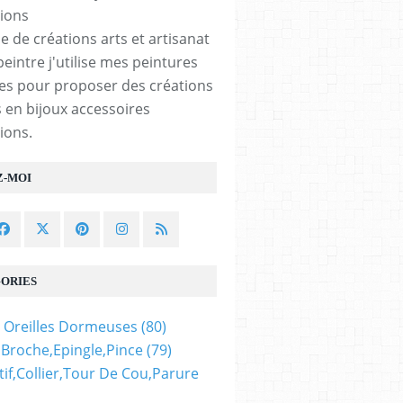
e de créations arts et artisanat
peintre j'utilise mes peintures
les pour proposer des créations
 en bijoux accessoires
ions.
Z-MOI
ORIES
 Oreilles Dormeuses
(80)
,broche,epingle,pince
(79)
if,collier,tour De Cou,parure