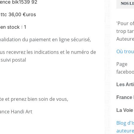
rence bik1539 92
NOS L
 ttc 36,00 €uros
'Pour of
en stock : 1
trop tar
Auteur
lidation du paiement en ligne sécurisé,
Où trou
us recevrez les indications et le numéro de
suivi postal
Page
facebo
Les Art
France 
te et prenez bien soin de vous,
La Voi
ance Handi Art
Blog d'I
E
auteure,