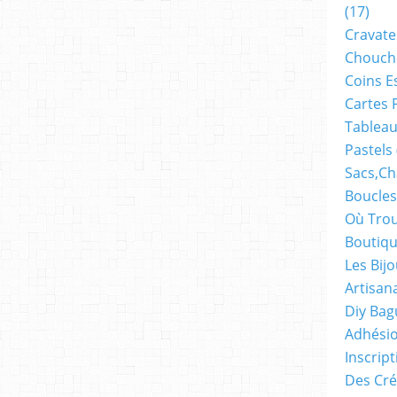
(17)
Cravate
Chouch
Coins E
Cartes 
Tableau
Pastels
Sacs,ch
Boucles
Où Trou
Boutiqu
Les Bij
Artisan
Diy Bag
Adhésio
Inscrip
Des Cré