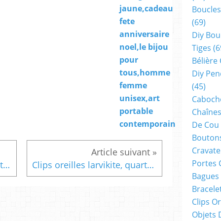
jaune,cadeau
Boucles
fete
(69)
anniversaire
Diy Bou
noel,le bijou
Tiges
(6
pour
Bélière
tous,homme
Diy Pen
femme
(45)
unisex,art
Cabocho
portable
Chaînes
contemporain
De Cou
Boutons
Cravate
Portes 
Aquarelle le velo dans les etoiles,art abstrait contemporain,surrealiste colore,oeuvre originale signature de l artiste,peinture intuitive art therapie,cadeau decoration interieur
Clips oreilles larvikite, quartz noir gris avec pendentifs rectangle peinture violet rose blanc,art abstrait contemporain,fait mains en france,cadeau fete anniversaire noel,bijou isabelle krief creations
Bagues
Bracele
Clips O
Objets 