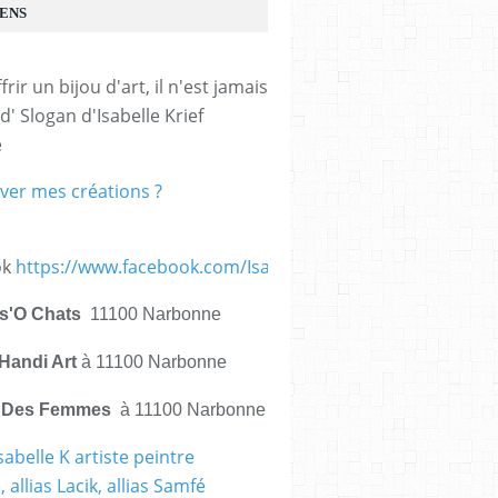
IENS
frir un bijou d'art, il n'est jamais 
d' Slogan d'Isabelle Krief 
e
ver mes créations ?
ok
https://www.facebook.com/IsabelleKrief.ArtistePeintre/
is'O Chats
11100 Narbonne
Handi Art
à 11100 Narbonne
e Des Femmes
à 11100 Narbonne
sabelle K artiste peintre
 allias Lacik, allias Samfé