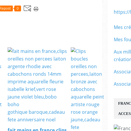
Repost
0
https:/
Mes cré
Mes fou
Aux mil
créati
Associa
Associa
FRANC
ACCES
fait mains en france,clips