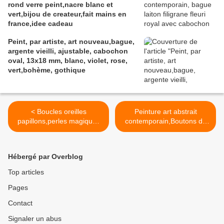
rond verre peint,nacre blanc et
vert,bijou de createur,fait mains en
france,idee cadeau
Peint, par artiste, art nouveau,bague,
argente vieilli, ajustable, cabochon
oval, 13x18 mm, blanc, violet, rose,
vert,bohème, gothique
< Boucles oreilles
Peinture art abstrait
papillons,perles magiques
contemporain,Boutons de
roses,cabochons verre
manchettes ronds,blanc
ronds noir blanc,peinture
noir gris or,cadeau fete
art abstrait fantastique
anniversaire
Hébergé par Overblog
contemporain,cadeau fete
noel,accessoire costume
anniversaire noel
chemise homme,boho bobo
Top articles
gothique fantastique,fait
Pages
mains en france,isabelle
krief creations >
Contact
Signaler un abus