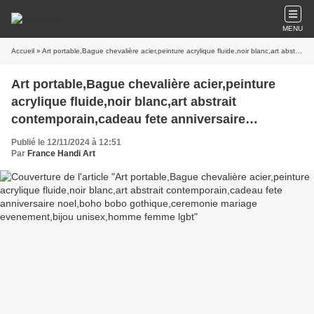
MENU
Accueil
» Art portable,Bague chevalière acier,peinture acrylique fluide,noir blanc,art abstrait contemporain,cadeau fete anniversaire noel,boho bobo gothique,ceremonie mariage evenement,bijou unisex,homme femme lgbt
Art portable,Bague chevalière acier,peinture
acrylique fluide,noir blanc,art abstrait
contemporain,cadeau fete anniversaire
noel,boho bobo gothique,ceremonie mariage
Publié le 12/11/2024 à 12:51
evenement,bijou unisex,homme femme lgbt
Par
France Handi Art