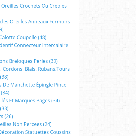
 Oreilles Crochets Ou Creoles
cles Oreilles Anneaux Fermoirs
9)
 Calotte Coupelle
(48)
dentif Connecteur Intercalaire
ns Breloques Perles
(39)
, Cordons, Biais, Rubans,tours
(38)
 De Manchette Épingle Pince
(34)
Clés Et Marques Pages
(34)
(33)
ts
(26)
reilles Non Percees
(24)
Décoration Statuettes Coussins