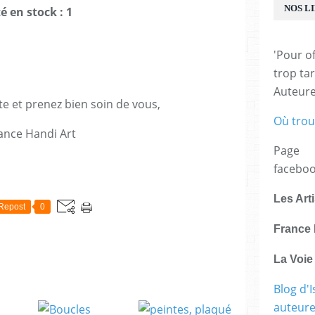
NOS L
é en stock : 1
'Pour of
trop tar
Auteur
te et prenez bien soin de vous,
Où trou
ance Handi Art
Page
facebo
E
Les Art
Repost
0
France 
La Voi
Blog d'I
auteure,