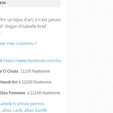
IENS
frir un bijou d'art, il n'est jamais 
d' Slogan d'Isabelle Krief 
e
ver mes créations ?
ok
https://www.facebook.com/IsabelleKrief.ArtistePeintre/
is'O Chats
11100 Narbonne
Handi Art
à 11100 Narbonne
e Des Femmes
à 11100 Narbonne
sabelle K artiste peintre
 allias Lacik, allias Samfé