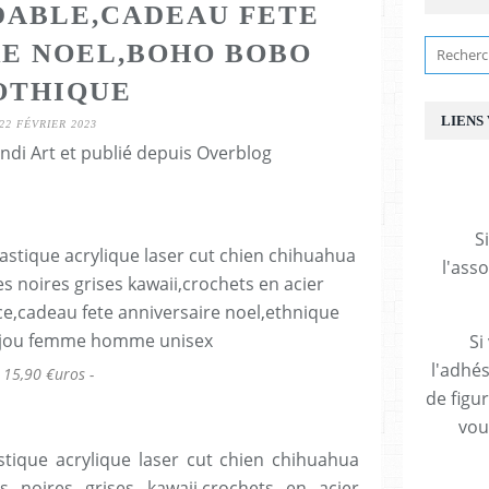
DABLE,CADEAU FETE
E NOEL,BOHO BOBO
OTHIQUE
LIENS
22 FÉVRIER 2023
ndi Art et publié depuis Overblog
S
l'ass
Si
l'adhés
15,90 €uros -
de figu
vous
stique acrylique laser cut chien chihuahua
s noires grises kawaii,crochets en acier