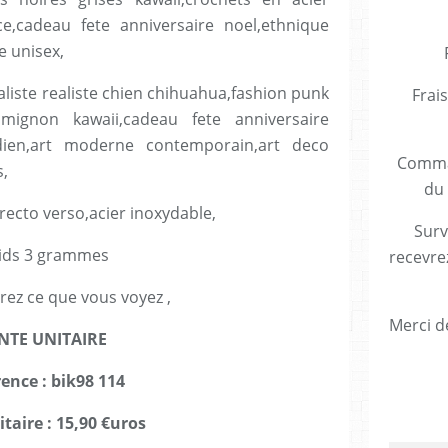
ce,cadeau fete anniversaire noel,ethnique
 unisex,
liste realiste chien chihuahua,fashion punk
Frais
ignon kawaii,cadeau fete anniversaire
ien,art moderne contemporain,art deco
Comman
s,
du 
recto verso,acier inoxydable,
Surv
ids 3 grammes
recevre
rez ce que vous voyez ,
Merci de
NTE UNITAIRE
rence : bik98 114
itaire : 15,90 €uros