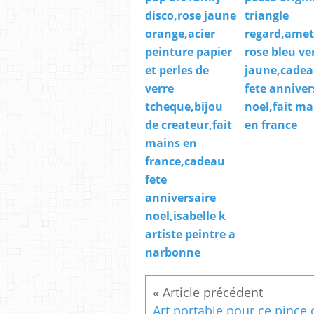
disco,rose jaune
triangle
orange,acier
regard,amet
peinture papier
rose bleu ve
et perles de
jaune,cade
verre
fete anniver
tcheque,bijou
noel,fait ma
de createur,fait
en france
mains en
france,cadeau
fete
anniversaire
noel,isabelle k
artiste peintre a
narbonne