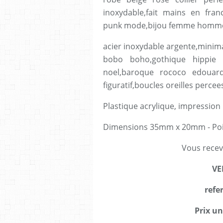
inoxydable,fait mains en fran
punk mode,bijou femme homme
acier inoxydable argente,minima
bobo boho,gothique hippie m
noel,baroque rococo edouard
figuratif,boucles oreilles percee
Plastique acrylique, impression 
Dimensions 35mm x 20mm - Po
Vous recev
VE
refe
Prix un