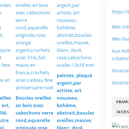
https:/
Mes cré
Mes fou
Aux mil
créati
Associa
peintes, plaqué
Associa
argent,par
artiste, art
eilles
Boucles oreilles
nouveau,
FRANC
 art,
en bois avec
bohème,
ACCES
316L
cabochons verre
abstrait,boucles
utre
rond,aquarelle
oreilles,mauve,
al,
originale,rose
blanc, doré,