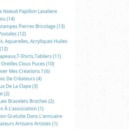
s Noeud Papillon Lavaliere
ou
(14)
stampes Pierres Bricolage
(13)
Postales
(12)
x, Aquarelles, Acryliques Huiles
(12)
apeaux,t-Shirts,tabliers
(11)
 Oreilles Clous Puces
(10)
ver Mes Créations ?
(6)
es De Créateurs
(4)
oux De La Clape
(3)
at
(2)
ues Bracelets Broches
(2)
n À L'association
(1)
tion Gratuite Dans L'annuaire
ateurs Artisans Artistes
(1)