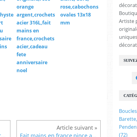
orange
rose,cabochons
Boutiqu
hyste
argent,crochets
ovales 13x18
Artiste 
rt
acier 316L,fait
mm
origina
au
mains en
uniques
saire
france,crochets
décorat
ins
acier,cadeau
fete
SUIVE
anniversaire
noel
CATÉG
Boucles
Barette
Pendent
(72)
Art portable pour ce pince cravate en laiton bronze et son cabochon rond en verre peint,fantastique abstrait surrealiste, jaune dore nacre blanc,cadeau fete anniversaire noel,st valentin fete des peres,accessoire costume
Fait mains en france,pince a cheveux laiton bronze avec cabochon rond 12mm amethyste violet,pierre precieuse fine,accessoire cheveux chapeaux cravate,cadeau fete anniversaire noel,lithothérapie énergie chakra,astrologie vierge verseau sagittaire poissons capricorne