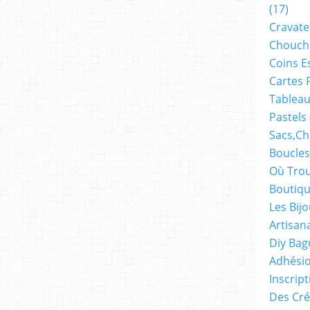
(17)
Cravate
Chouch
Coins E
Cartes 
Tableau
Pastels
Sacs,ch
Boucles
Où Trou
Boutiqu
Les Bij
Artisan
Diy Bag
Adhésio
Inscrip
Des Cré