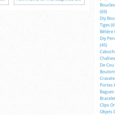
Boucles
(69)
Diy Bou
Tiges
(6
Bélière
Diy Pen
(45)
Cabocho
Chaînes
De Cou
Boutons
Cravate
Portes 
Bagues
Bracele
Clips O
Objets 