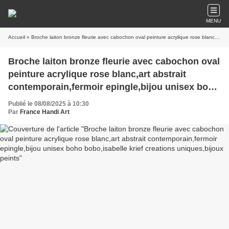
MENU
Accueil
» Broche laiton bronze fleurie avec cabochon oval peinture acrylique rose blanc,art abstrait contemporain,fermoir epingle,bijou unisex boho bobo,isabelle krief creations uniques,bijoux peints
Broche laiton bronze fleurie avec cabochon oval
peinture acrylique rose blanc,art abstrait
contemporain,fermoir epingle,bijou unisex boho
bobo,isabelle krief creations uniques,bijoux
Publié le 08/08/2025 à 10:30
peints
Par
France Handi Art