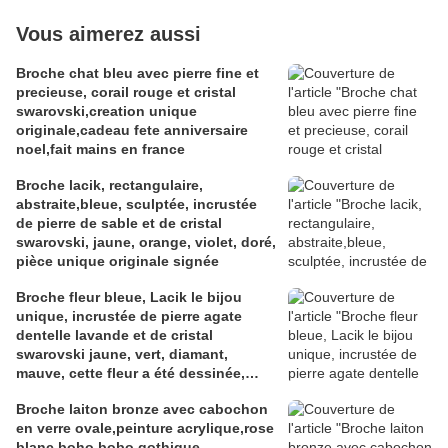
Vous aimerez aussi
Broche chat bleu avec pierre fine et
precieuse, corail rouge et cristal
swarovski,creation unique
originale,cadeau fete anniversaire
noel,fait mains en france
Broche lacik, rectangulaire,
abstraite,bleue, sculptée, incrustée
de pierre de sable et de cristal
swarovski, jaune, orange, violet, doré,
pièce unique originale signée
Broche fleur bleue, Lacik le bijou
unique, incrustée de pierre agate
dentelle lavande et de cristal
swarovski jaune, vert, diamant,
mauve, cette fleur a été dessinée,
sculptée, modelée dans l'argile à
Broche laiton bronze avec cabochon
bijou, les pierreries et cristallerires
en verre ovale,peinture acrylique,rose
ont été incrustées à la cuisson,
blanc,boho bobo gothique