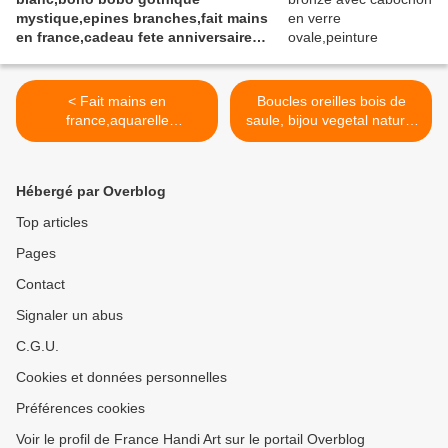
peinture et vernis acrylique, pièce
mystique,epines branches,fait mains
originale unique et signée au dos.
en france,cadeau fete anniversaire
noel
< Fait mains en
Boucles oreilles bois de
france,aquarelle
saule, bijou vegetal naturel
originale,artiste isabelle
local, peinture pop art, rose
k,rose violet noir,broche
orange violet, ecolo
ovale laiton
durable, les bijoux de la
Hébergé par Overblog
bronze,branches epines
clape,femme homme
enlacees,fermoir
unisex,fait mains en
Top articles
epingle,bijou
France,cadeau fete
Pages
contemporain,art moderne
anniversaire noel >
abstrait,edouardien
Contact
fantastique gothique,boho
bobo art deco,victorien
Signaler un abus
baroque,art nouveau
C.G.U.
punk,cadeau fete
anniversaire,ooak
Cookies et données personnelles
Préférences cookies
Voir le profil de France Handi Art sur le portail Overblog