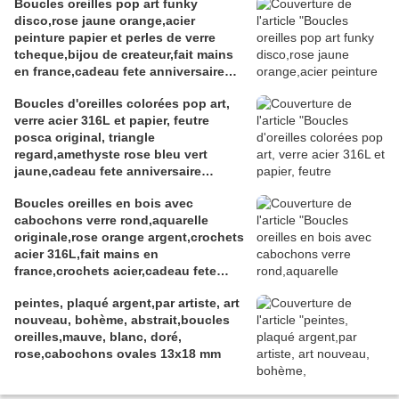
Boucles oreilles pop art funky
disco,rose jaune orange,acier
peinture papier et perles de verre
tcheque,bijou de createur,fait mains
en france,cadeau fete anniversaire
noel,isabelle k artiste peintre a
Boucles d'oreilles colorées pop art,
narbonne
verre acier 316L et papier, feutre
posca original, triangle
regard,amethyste rose bleu vert
jaune,cadeau fete anniversaire
noel,fait mains en france
Boucles oreilles en bois avec
cabochons verre rond,aquarelle
originale,rose orange argent,crochets
acier 316L,fait mains en
france,crochets acier,cadeau fete
anniversaire noel
peintes, plaqué argent,par artiste, art
nouveau, bohème, abstrait,boucles
oreilles,mauve, blanc, doré,
rose,cabochons ovales 13x18 mm