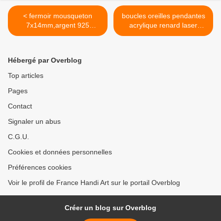
< fermoir mousqueton
boucles oreilles pendantes
7x14mm,argent 925
acrylique renard laser
sterling,fourniture bricolage
cut,avec crochets en acier
mercerie,atelier fait
inoxydable, blanc marron
mains,bijou accessoire
beige orange
Hébergé par Overblog
décoration,punk gothique
rouge,minimaliste animal >
boheme,hippie victorien
Top articles
edouardien
Pages
Contact
Signaler un abus
C.G.U.
Cookies et données personnelles
Préférences cookies
Voir le profil de France Handi Art sur le portail Overblog
Créer un blog sur Overblog