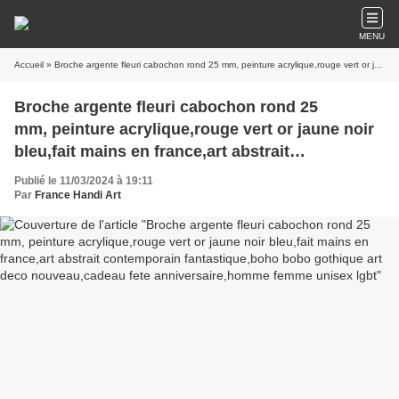
MENU
Accueil
» Broche argente fleuri cabochon rond 25 mm, peinture acrylique,rouge vert or jaune noir bleu,fait mains en france,art abstrait contemporain fantastique,boho bobo gothique art deco nouveau,cadeau fete anniversaire,homme femme unisex lgbt
Broche argente fleuri cabochon rond 25
mm, peinture acrylique,rouge vert or jaune noir
bleu,fait mains en france,art abstrait
contemporain fantastique,boho bobo gothique
Publié le 11/03/2024 à 19:11
art deco nouveau,cadeau fete
Par
France Handi Art
anniversaire,homme femme unisex lgbt