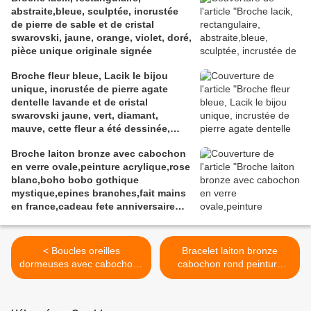
abstraite,bleue, sculptée, incrustée
de pierre de sable et de cristal
swarovski, jaune, orange, violet, doré,
pièce unique originale signée
Broche fleur bleue, Lacik le bijou
unique, incrustée de pierre agate
dentelle lavande et de cristal
swarovski jaune, vert, diamant,
mauve, cette fleur a été dessinée,
sculptée, modelée dans l'argile à
Broche laiton bronze avec cabochon
bijou, les pierreries et cristallerires
en verre ovale,peinture acrylique,rose
ont été incrustées à la cuisson,
blanc,boho bobo gothique
peinture et vernis acrylique, pièce
mystique,epines branches,fait mains
originale unique et signée au dos.
en france,cadeau fete anniversaire
noel
< Boucles oreilles
Bracelet laiton bronze
dormeuses avec cabochons
cabochon rond peinture
gouttes en verre, bijou peint
acrylique art
rouge vert or jaune noir,fait
contemporain,abstrait
mains en france,art
rouge rose noir blanc or,fait