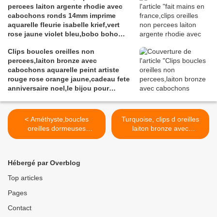
percees laiton argente rhodie avec
cabochons ronds 14mm imprime
aquarelle fleurie isabelle krief,vert
rose jaune violet bleu,bobo boho
gothique baroque,cadeau fete
Clips boucles oreilles non
anniversaire noel
percees,laiton bronze avec
cabochons aquarelle peint artiste
rouge rose orange jaune,cadeau fete
anniversaire noel,le bijou pour
tous,homme femme unisex,art
portable contemporain
< Améthyste,boucles
Turquoise, clips d oreilles
oreilles dormeuses
laiton bronze avec
pendantes laiton
cabochons ronds
bronze avec pendentifs
14mm,pierre precieuse
cabochons ronds 14mm
bleue,cadeau fete
Hébergé par Overblog
quartz pierre fine,violet
anniversaire noel,bijou
bronze,cadeau fete noel
homme femme unisex
Top articles
anniversaire,boho bobo
lgbt, fait mains en France >
Pages
gothique,fait mains en
france
Contact