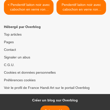
< Pendentif laiton noir avec
Pendentif laiton noir avec
cabochon en verre rond
cabochon en verre rond
Peinture acrylique originale
Peinture acrylique originale
vert marron et son cordon
rose or et son cordon
noir,cadeau fete
noir,cadeau fete
Hébergé par Overblog
anniversaire noel,bijou
anniversaire noel,bijou
artistique,petit prix,fait
artistique,petit prix,fait
Top articles
mains en france
mains en france >
Pages
Contact
Signaler un abus
C.G.U.
Cookies et données personnelles
Préférences cookies
Voir le profil de France Handi Art sur le portail Overblog
Créer un blog sur Overblog