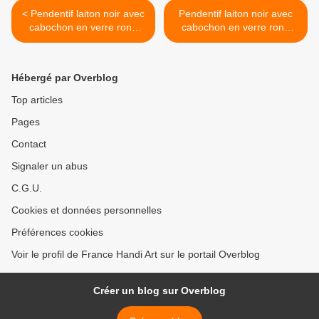
< Pendentif laiton noir avec
Pendentif laiton noir avec
cabochon en verre rond
cabochon en verre rond
Peinture acrylique originale
Peinture acrylique originale
jaune gris or et son cordon
vert marron et son cordon
noir,cadeau fete
noir,cadeau fete
Hébergé par Overblog
anniversaire noel,bijou
anniversaire noel,bijou
artisitique,petit prix,fait
artistique,petit prix,fait
Top articles
mains en france
mains en france >
Pages
Contact
Signaler un abus
C.G.U.
Cookies et données personnelles
Préférences cookies
Voir le profil de France Handi Art sur le portail Overblog
Créer un blog sur Overblog