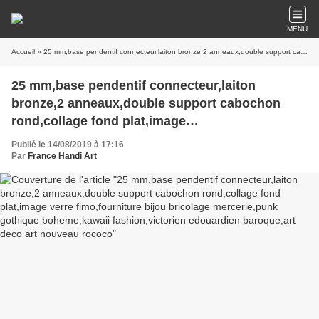
MENU
Accueil
» 25 mm,base pendentif connecteur,laiton bronze,2 anneaux,double support cabochon rond,collage fond plat,image verre fimo,fourniture bijou bricolage mercerie,punk gothique boheme,kawaii fashion,victorien edouardien baroque,art deco art nouveau rococo
25 mm,base pendentif connecteur,laiton
bronze,2 anneaux,double support cabochon
rond,collage fond plat,image
verre fimo,fourniture bijou bricolage
Publié le 14/08/2019 à 17:16
mercerie,punk gothique boheme,kawaii
Par
France Handi Art
fashion,victorien edouardien baroque,art deco
art nouveau rococo