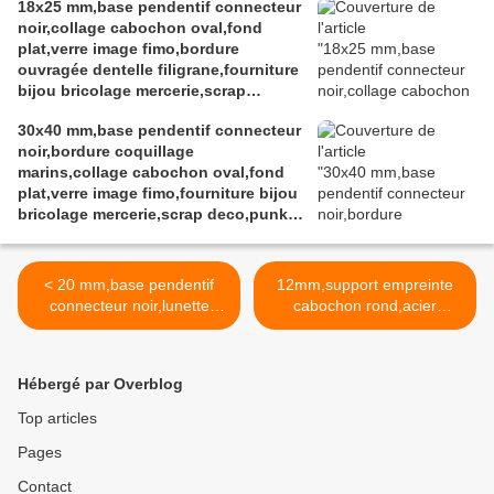
18x25 mm,base pendentif connecteur
noir,collage cabochon oval,fond
plat,verre image fimo,bordure
ouvragée dentelle filigrane,fourniture
bijou bricolage mercerie,scrap
deco,punk gothique boheme,kawaii
30x40 mm,base pendentif connecteur
fashion mode,pour ateliers du fait
noir,bordure coquillage
mains,victorien edouardien
marins,collage cabochon oval,fond
baroque,rococo
plat,verre image fimo,fourniture bijou
bricolage mercerie,scrap deco,punk
gothique boheme
< 20 mm,base pendentif
12mm,support empreinte
connecteur noir,lunette
cabochon rond,acier
cadre ouvert,bordure
inoxydable,collage
margelle fond plat,collage
cabochon fond plat,verre
cabochon rond,verre image
image fimo,fourniture
Hébergé par Overblog
fimo,fourniture bijou
bricolage mercerie,diy bijou
bricolage mercerie,scrap
accessoire
Top articles
deco,punk gothique
décoration,scrapbooking,go
Pages
boheme,kawaii fashion
thique baroque punk,kawaii
mode,pour ateliers du fait
boheme
Contact