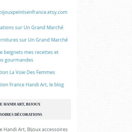
/bijouxpeintsenfrance.etsy.com
ations sur Un Grand Marché
rnitures sur Un Grand Marché
le beignets mes recettes et
ons gourmandes
tion La Voie Des Femmes
8mm,perle ronde
tion France Handi Art, le blog
larimar bleue,pierre
fine semi
precieuse,trou
E HANDI ART, BIJOUX
1mm,fourniture
SOIRES DÉCORATIONS
eu
bricolage mercerie,diy
bijou