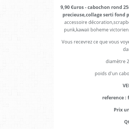
9,90 €uros - cabochon rond 
precieuse,collage serti fond p
accessoire décoration,scrapb
punk,kawaii boheme victorien
Vous recevrez ce que vous voy
da
diamètre 
poids d'un cab
VE
reference :
Prix un
Qt