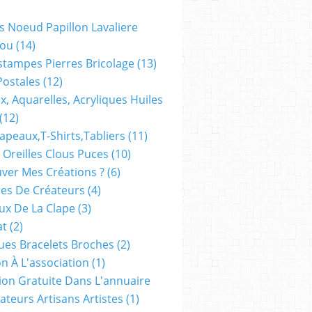
s Noeud Papillon Lavaliere
ou
(14)
stampes Pierres Bricolage
(13)
Postales
(12)
x, Aquarelles, Acryliques Huiles
(12)
apeaux,t-Shirts,tabliers
(11)
 Oreilles Clous Puces
(10)
ver Mes Créations ?
(6)
es De Créateurs
(4)
oux De La Clape
(3)
at
(2)
ues Bracelets Broches
(2)
n À L'association
(1)
tion Gratuite Dans L'annuaire
ateurs Artisans Artistes
(1)