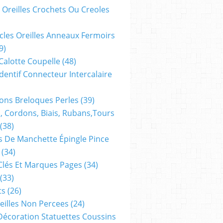
 Oreilles Crochets Ou Creoles
cles Oreilles Anneaux Fermoirs
9)
 Calotte Coupelle
(48)
dentif Connecteur Intercalaire
ns Breloques Perles
(39)
, Cordons, Biais, Rubans,tours
(38)
 De Manchette Épingle Pince
(34)
Clés Et Marques Pages
(34)
(33)
ts
(26)
reilles Non Percees
(24)
Décoration Statuettes Coussins