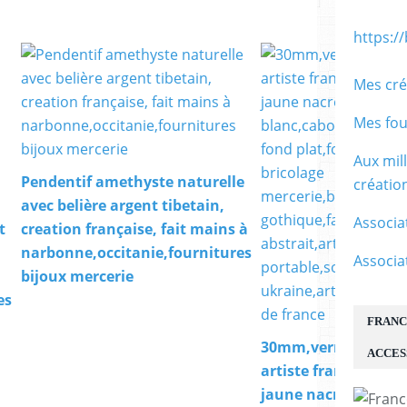
https:/
Mes cré
Mes fou
Aux mil
Pendentif amethyste naturelle
créati
avec belière argent tibetain,
Associa
t
creation française, fait mains à
narbonne,occitanie,fournitures
Associa
bijoux mercerie
es
FRANC
30mm,verre peint
ACCES
artiste francaise,bl
jaune nacre