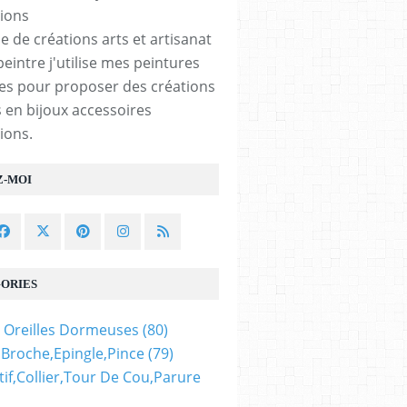
ethnique,lithotherapie
bien etre therapie
e de créations arts et artisanat
peintre j'utilise mes peintures
les pour proposer des créations
 en bijoux accessoires
ue
ions.
Z-MOI
e
ORIES
 Oreilles Dormeuses
(80)
,broche,epingle,pince
(79)
if,collier,tour De Cou,parure