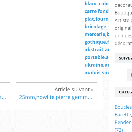
blanc,cabochon
carre fond
Boutiqu
plat,fourniture
Artiste 
bricolage
origina
mercerie,boho bobo
uniques
gothique,fantastiq
décorat
abstrait,art
portable,soutenir l
SUIVE
ukraine,art
audois,sud de franc
CATÉG
cabochon rond 25mm,quartz fumé,pierre gemme semi precieuse,gris souris taupe,collage serti fond plat,fourniture bricolage mercerie,diy bijou accessoire décoration,scrapbooking grimoire coffret,gothique baroque punk,kawaii boheme victorien,edouardien art deco art nouveau,rococo
25mm,howlite,pierre gemme semi precieuse,blanc gris,cabochon rond fond plat,fourniture bricolage mercerie,bijou accessoire scrap deco
Boucles
Barette
Pendent
(72)