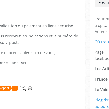
NOS L
'Pour of
trop tar
lidation du paiement en ligne sécurisé,
Auteur
us recevrez les indications et le numéro de
Où trou
suivi postal,
Page
te et prenez bien soin de vous,
facebo
ance Handi Art
Les Art
E
France 
Repost
0
La Voi
Blog d'I
auteure,