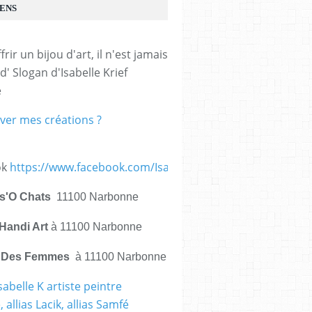
IENS
frir un bijou d'art, il n'est jamais 
d' Slogan d'Isabelle Krief 
e
ver mes créations ?
ok
https://www.facebook.com/IsabelleKrief.ArtistePeintre/
is'O Chats
11100 Narbonne
Handi Art
à 11100 Narbonne
e Des Femmes
à 11100 Narbonne
sabelle K artiste peintre
 allias Lacik, allias Samfé