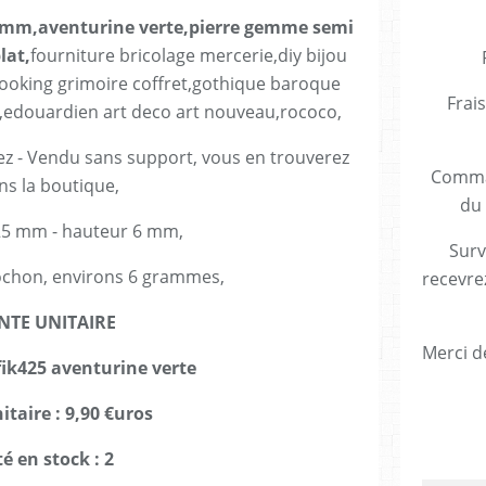
25mm,aventurine verte,pierre gemme semi
lat,
fourniture bricolage mercerie,diy bijou
ooking grimoire coffret,gothique baroque
Frais
,edouardien art deco art nouveau,rococo,
ez - Vendu sans support, vous en trouverez
Comman
ns la boutique,
du 
25 mm - hauteur 6 mm,
Surv
ochon, environs 6 grammes,
recevre
NTE UNITAIRE
Merci de
 fik425 aventurine verte
itaire : 9,90 €uros
é en stock : 2