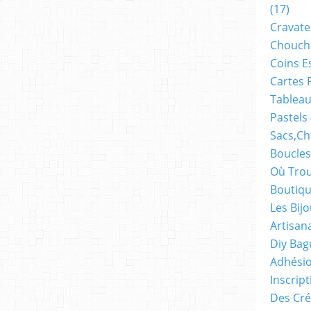
(17)
Cravate
Chouch
Coins E
Cartes 
Tableau
Pastels
Sacs,ch
Boucles
Où Trou
Boutiqu
Les Bij
Artisan
Diy Bag
Adhésio
Inscrip
Des Cré