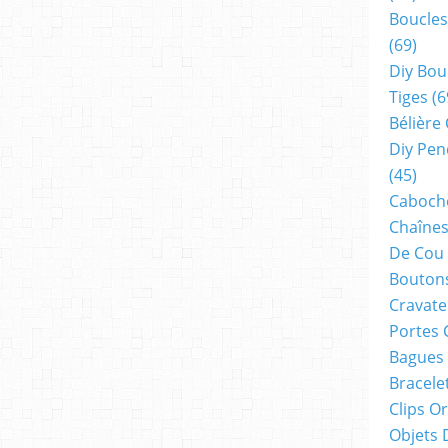
Boucles
(69)
Diy Bou
Tiges
(6
Bélière
Diy Pen
(45)
Cabocho
Chaînes
De Cou
Boutons
Cravate
Portes 
Bagues
Bracele
Clips O
Objets 