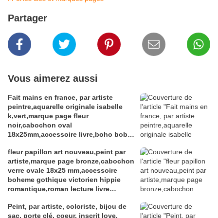
Partager
Vous aimerez aussi
Fait mains en france, par artiste
peintre,aquarelle originale isabelle
k,vert,marque page fleur
noir,cabochon oval
18x25mm,accessoire livre,boho bobo
fantastique,gothique art deco art
fleur papillon art nouveau,peint par
nouveau,baroque victorien
artiste,marque page bronze,cabochon
rococo,cadeau fete
verre ovale 18x25 mm,accessoire
anniversaire,abstrait,fashion punk
boheme gothique victorien hippie
ethnique
romantique,roman lecture livre
litterature,bleu blanc rouge,mauve
Peint, par artiste, coloriste, bijou de
gris marron
sac, porte clé, coeur, inscrit love,