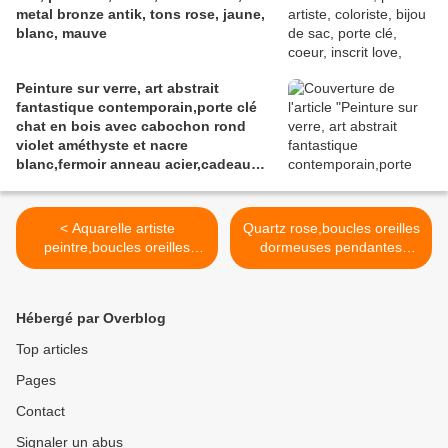
metal bronze antik, tons rose, jaune,
blanc, mauve
Peinture sur verre, art abstrait
fantastique contemporain,porte clé
chat en bois avec cabochon rond
violet améthyste et nacre
blanc,fermoir anneau acier,cadeau
fête anniversaire noe,accessoire sac
maroquinerie,fait mains en France
< Aquarelle artiste
Quartz rose,boucles oreilles
peintre,boucles oreilles
dormeuses pendantes
dormeuses laiton avec
laiton bronze avec
cabochons carres rouge
pendentifs cabochons
jaune orange noir,art porte
ronds 14mm pierre fine
Hébergé par Overblog
porter de l art,cadeau fete
precieuse,cadeau fete noel
anniversaire noel,bijou
anniversaire,boho bobo
Top articles
femme homme unisex,fait
gothique,fait mains en
Pages
mains en france,boho bobo
france >
gothique abstrait
Contact
contemporain art deco
Signaler un abus