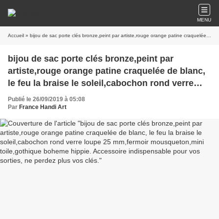
MENU
Accueil
» bijou de sac porte clés bronze,peint par artiste,rouge orange patine craquelée de blanc, le feu la braise le soleil,cabochon rond verre loupe 25 mm,fermoir mousqueton,mini toile,gothique boheme hippie. Accessoire indispensable pour vos sorties, ne perdez plus vos clés.
bijou de sac porte clés bronze,peint par
artiste,rouge orange patine craquelée de blanc,
le feu la braise le soleil,cabochon rond verre
loupe 25 mm,fermoir mousqueton,mini
Publié le 26/09/2019 à 05:08
toile,gothique boheme hippie. Accessoire
Par
France Handi Art
indispensable pour vos sorties, ne perdez plus
vos clés.