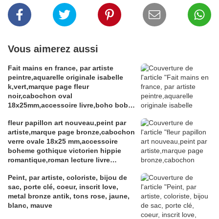
Vous aimerez aussi
Fait mains en france, par artiste
peintre,aquarelle originale isabelle
k,vert,marque page fleur
noir,cabochon oval
18x25mm,accessoire livre,boho bobo
fantastique,gothique art deco art
fleur papillon art nouveau,peint par
nouveau,baroque victorien
artiste,marque page bronze,cabochon
rococo,cadeau fete
verre ovale 18x25 mm,accessoire
anniversaire,abstrait,fashion punk
boheme gothique victorien hippie
ethnique
romantique,roman lecture livre
litterature,bleu blanc rouge,mauve
Peint, par artiste, coloriste, bijou de
gris marron
sac, porte clé, coeur, inscrit love,
metal bronze antik, tons rose, jaune,
blanc, mauve