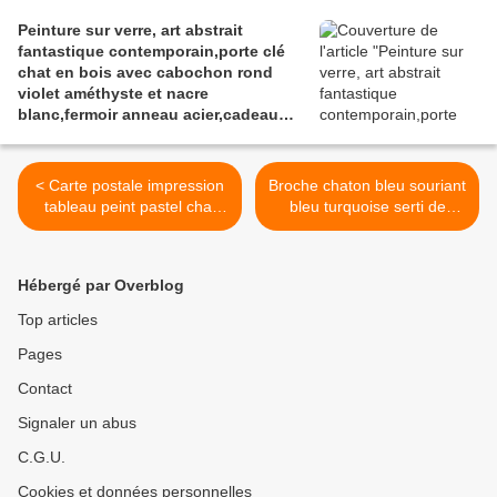
Peinture sur verre, art abstrait
fantastique contemporain,porte clé
chat en bois avec cabochon rond
violet améthyste et nacre
blanc,fermoir anneau acier,cadeau
fête anniversaire noe,accessoire sac
maroquinerie,fait mains en France
< Carte postale impression
Broche chaton bleu souriant
tableau peint pastel chat
bleu turquoise serti de
colore,charlequin,oeuvre
tourmaline citrine et corail
artistique d isabelle krief,le
rouge ainsi que de cristal
chat est assis,bleu vert rose
swarovski orange jaune
Hébergé par Overblog
rouge violet jaune
bleu métallique et rose, les
orange,carte postale format
pierres sont des semi
Top articles
A6,bobo boho
précieuses, pierres
Pages
gothique,abstrait
gemmes, la broche est une
fantastique,cadeau fete
pièce originale signée, la
Contact
anniversaire noel
broche c'est l'accessoire
indispensable à toutes vos
Signaler un abus
tenues par france handi art
C.G.U.
>
Cookies et données personnelles