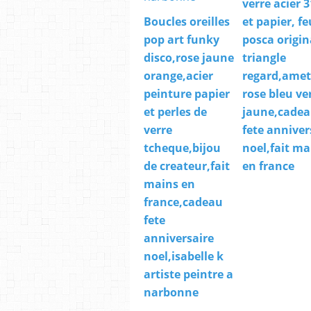
verre acier 
Boucles oreilles
et papier, fe
pop art funky
posca origin
disco,rose jaune
triangle
orange,acier
regard,amet
peinture papier
rose bleu ve
et perles de
jaune,cade
verre
fete anniver
tcheque,bijou
noel,fait ma
de createur,fait
en france
mains en
france,cadeau
fete
anniversaire
noel,isabelle k
artiste peintre a
narbonne