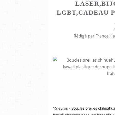
LASER,BI
LGBT,CADEAU 
Rédigé par France Ha
15 €uros - Boucles oreilles chihuah
kawaii,plastique decoupe laser,bijou