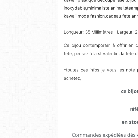
inoxydable,minimaliste animal,stea
kawaii,mode fashion,cadeau fete ann
Longueur: 35 Millimètres - Largeur: 2
Ce bijou contemporain à offrir en 
fête, pensez à la st valentin, la fete
*toutes ces infos je vous les not
achetez,
ce bij
réf
en sto
Commandes expédiées dès va