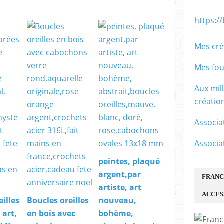
https:/
Mes cré
Mes fou
Aux mil
créati
Associa
Associa
peintes, plaqué
argent,par
FRANC
artiste, art
ACCES
eilles
Boucles oreilles
nouveau,
 art,
en bois avec
bohème,