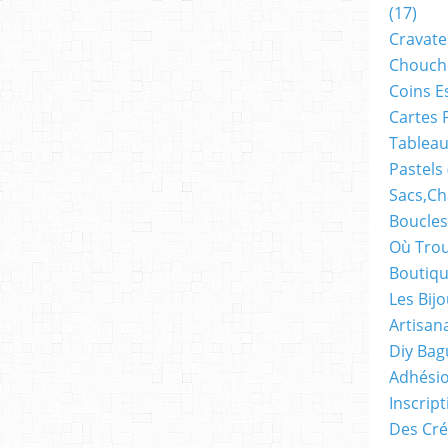
(17)
Cravate
Chouch
Coins E
Cartes 
Tableau
Pastels
Sacs,ch
Boucles
Où Trou
Boutiqu
Les Bij
Artisan
Diy Bag
Adhésio
Inscrip
Des Cré