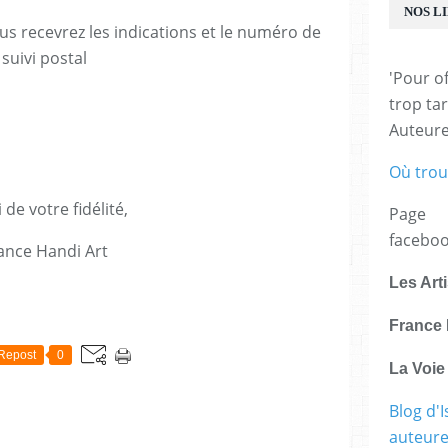
NOS L
us recevrez les indications et le numéro de
suivi postal
'Pour of
trop tar
Auteur
Où trou
 de votre fidélité,
Page
facebo
ance Handi Art
Les Art
E
France 
Repost
0
La Voi
Blog d'I
auteure,