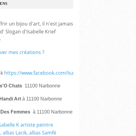
IENS
frir un bijou d'art, il n'est jamais 
d' Slogan d'Isabelle Krief 
e
ver mes créations ?
ok
https://www.facebook.com/IsabelleKrief.ArtistePeintre/
is'O Chats
11100 Narbonne
Handi Art
à 11100 Narbonne
e Des Femmes
à 11100 Narbonne
sabelle K artiste peintre
 allias Lacik, allias Samfé