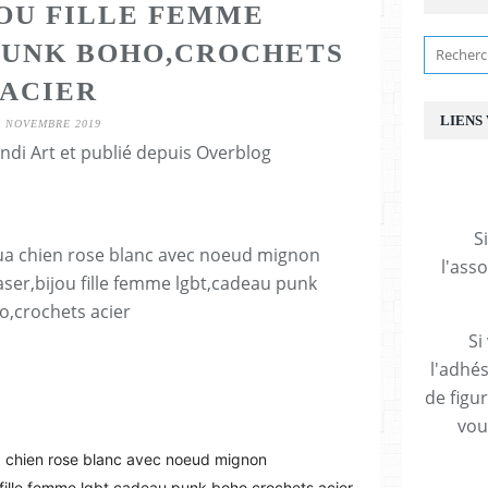
JOU FILLE FEMME
PUNK BOHO,CROCHETS
ACIER
LIENS
6 NOVEMBRE 2019
ndi Art et publié depuis Overblog
S
l'ass
Si
l'adhés
de figu
vous
ua chien rose blanc avec noeud mignon
 fille femme lgbt,cadeau punk boho,crochets acier