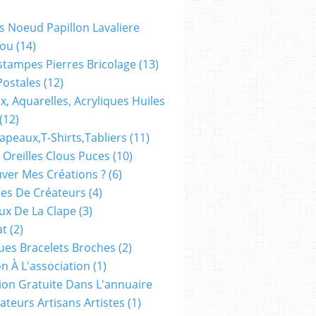
s Noeud Papillon Lavaliere
ou
(14)
stampes Pierres Bricolage
(13)
Postales
(12)
x, Aquarelles, Acryliques Huiles
(12)
apeaux,t-Shirts,tabliers
(11)
 Oreilles Clous Puces
(10)
ver Mes Créations ?
(6)
es De Créateurs
(4)
oux De La Clape
(3)
at
(2)
ues Bracelets Broches
(2)
n À L'association
(1)
tion Gratuite Dans L'annuaire
ateurs Artisans Artistes
(1)