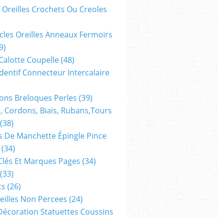
 Oreilles Crochets Ou Creoles
cles Oreilles Anneaux Fermoirs
9)
 Calotte Coupelle
(48)
dentif Connecteur Intercalaire
ns Breloques Perles
(39)
, Cordons, Biais, Rubans,tours
(38)
 De Manchette Épingle Pince
(34)
Clés Et Marques Pages
(34)
(33)
ts
(26)
reilles Non Percees
(24)
Décoration Statuettes Coussins