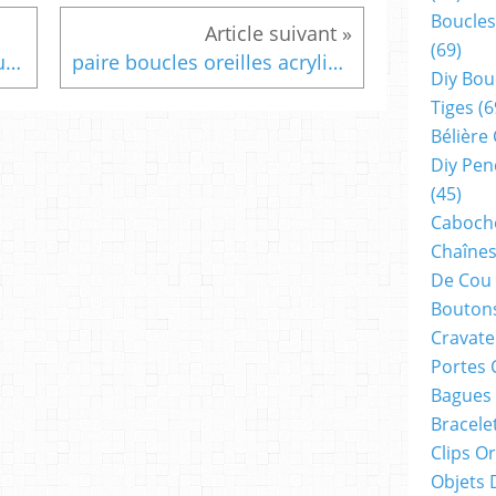
Boucles
(69)
paire boucle oreille acrylique,arbre feuillage fleur fruit tronc,marron rose vert orange,jaune violet bleu,crochets acier inox,pop art steampunk gothique edouardien,bijou femme homme unisexe,cadeau fete anniversaire noel,minimaliste arbre nature vegetal
paire boucles oreilles acrylique,visage femme monstre mexicain,catrina skull candy,squelette souriant,crane tete mort,blanc noir rouge,steam punk gothique edouardien,bijou femme homme unisex,cadeau,toile araignée,cheveux vert orange bleu,pansements blessures,laser cut,cadeau fete anniversaire noel,
Diy Bou
Tiges
(6
Bélière
Diy Pen
(45)
Cabocho
Chaînes
De Cou
Boutons
Cravate
Portes 
Bagues
Bracele
Clips O
Objets 