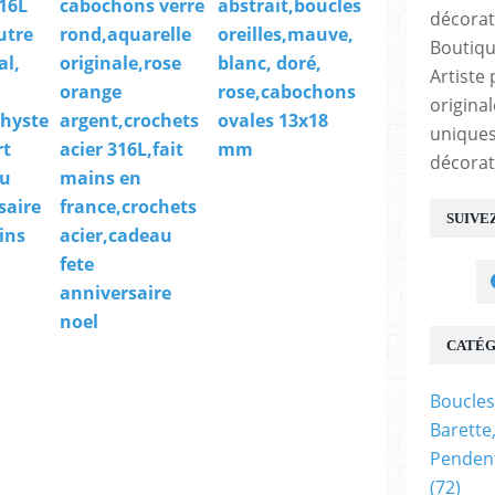
316L
cabochons verre
abstrait,boucles
utre
rond,aquarelle
oreilles,mauve,
Boutiqu
al,
originale,rose
blanc, doré,
Artiste 
orange
rose,cabochons
origina
hyste
argent,crochets
ovales 13x18
uniques
rt
acier 316L,fait
mm
décorat
au
mains en
saire
france,crochets
SUIVE
ins
acier,cadeau
fete
anniversaire
noel
CATÉG
Boucles
Barette
Pendent
(72)