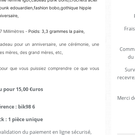
mpunk edouardien,fashion bobo,gothique hippie
iversaire,
Frais
7 Millimètres -
Poids: 3,3 grammes la paire,
cadeau pour un anniversaire, une cérémonie, une
Comman
 des mères, des grand mères, etc,
du 
e pour que vous puissiez comprendre ce que vous
Surv
recevre
ou pour 15,00 €uros
Merci de
érence : bik98 6
ck : 1 pièce unique
lidation du paiement en ligne sécurisé,