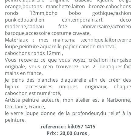
orange,boutons manchette,laiton bronze,cabochons
ronds 12mm,boho bobo gothique,fashion
punk,edouardien contemporain,art deco
moderne,cadeau fete anniversaire,victorien
baroque,accessoire costume cravate,
Matériaux : mes mains,ma technique,laiton,verre
loupe,peinture aquarelle,papier canson montval,
cabochons ronds 12mm ,
Vous recevrez ce que vous voyez, création française
originale, vous n'en trouverez pas 2 identiques,fait
mains en france,
Je peins des planches d'aquarelle afin de créer des
bijoux accessoires uniques originaux, chaque
cabochon est numéroté,
Artiste peintre auteure, mon atelier est à Narbonne,
Occitanie, France,
le verre loupe donne de la profondeur,du relief à la
peinture,
reference : bik057 1415
Prix : 20,00 €uros ,