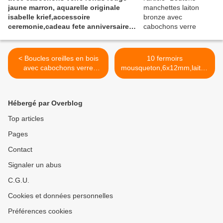
jaune marron, aquarelle originale
isabelle krief,accessoire
ceremonie,cadeau fete anniversaire
noel
< Boucles oreilles en bois
10 fermoirs
avec cabochons verre
mousqueton,6x12mm,laiton
rond,aquarelle
noir, fourniture bricolage
originale,rose orange
mercerie,diy bijou
argent,crochets acier
accessoire
Hébergé par Overblog
316L,fait mains en
décoration,scrapbooking,go
france,crochets
thique vintage
Top articles
acier,cadeau fete
retro,baroque punk
Pages
anniversaire noel
kawaii,boheme victorien
edouardien,ateliers du fait
Contact
mains >
Signaler un abus
C.G.U.
Cookies et données personnelles
Préférences cookies