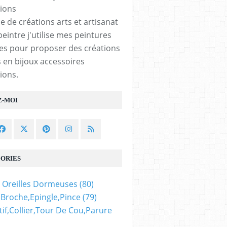
e de créations arts et artisanat
peintre j'utilise mes peintures
les pour proposer des créations
 en bijoux accessoires
ions.
Z-MOI
ORIES
 Oreilles Dormeuses
(80)
,broche,epingle,pince
(79)
if,collier,tour De Cou,parure