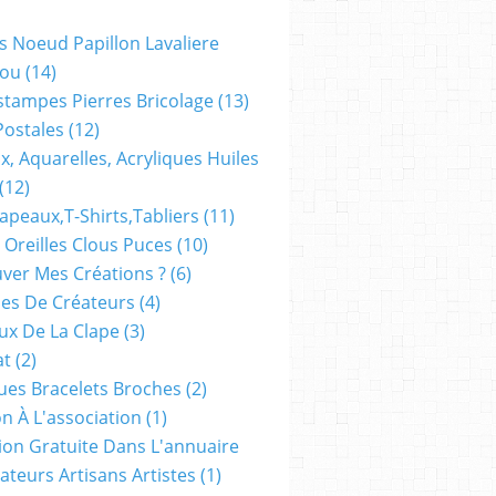
s Noeud Papillon Lavaliere
ou
(14)
stampes Pierres Bricolage
(13)
Postales
(12)
x, Aquarelles, Acryliques Huiles
(12)
apeaux,t-Shirts,tabliers
(11)
 Oreilles Clous Puces
(10)
ver Mes Créations ?
(6)
es De Créateurs
(4)
oux De La Clape
(3)
at
(2)
ues Bracelets Broches
(2)
n À L'association
(1)
tion Gratuite Dans L'annuaire
ateurs Artisans Artistes
(1)