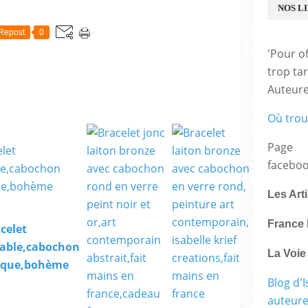
E
NOS L
Repost
0
'Pour of
trop tar
Auteur
Où trou
Page
facebo
Les Art
France 
celet
table,cabochon
La Voi
hique,bohème
Blog d'I
Verre pe
auteure,
parme,ca