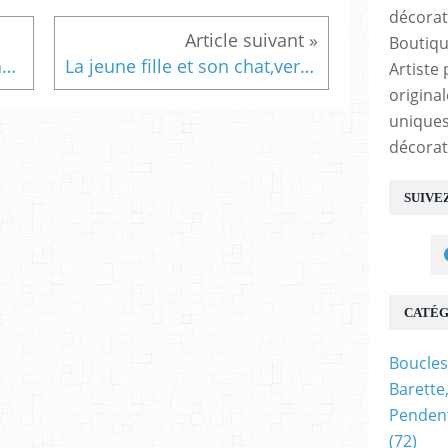
Boutiqu
Peint,par artiste, art nouveau,rose,blanc,rouge,bracelet jonc,metal,bronze,antik,ajustable,cabochon rond,20mm,lacik,unisex,gothique,bohème
La jeune fille et son chat,verre peinture, pot a crayon, vide poche,objet art decoration, pop art,isabelle krief signature,cadeau fete anniversaire noel,fait mains en france
Artiste 
origina
uniques
décorat
SUIVE
CATÉG
Boucles
Barette
Pendent
(72)