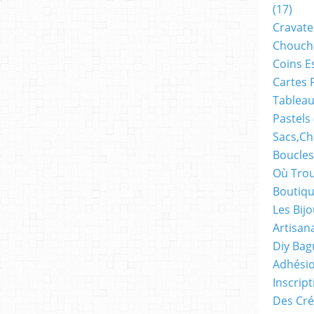
(17)
Cravate
Chouch
Coins E
Cartes 
Tableau
Pastels
Sacs,ch
Boucles
Où Trou
Boutiqu
Les Bij
Artisan
Diy Bag
Adhésio
Inscrip
Des Cré