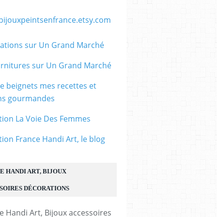
strait
/bijouxpeintsenfrance.etsy.com
orain,fait mains en
jou de créateur, fait
ations sur Un Grand Marché
 france, cadeau fête
aire
rnitures sur Un Grand Marché
ancehandiart,narbonne
e
le beignets mes recettes et
ons gourmandes
tion La Voie Des Femmes
tion France Handi Art, le blog
E HANDI ART, BIJOUX
SOIRES DÉCORATIONS