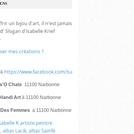
IENS
frir un bijou d'art, il n'est jamais 
d' Slogan d'Isabelle Krief 
e
ver mes créations ?
ok
https://www.facebook.com/IsabelleKrief.ArtistePeintre/
is'O Chats
11100 Narbonne
Handi Art
à 11100 Narbonne
e Des Femmes
à 11100 Narbonne
sabelle K artiste peintre
int,bracelet cuir
 allias Lacik, allias Samfé
bochon carré noir et