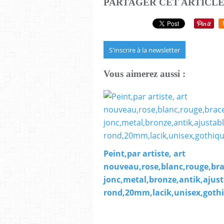
PARTAGER CET ARTICL
S'inscrire à la newsletter
Vous aimerez aussi :
Peint,par artiste, art
nouveau,rose,blanc,rouge,bra
jonc,metal,bronze,antik,ajus
rond,20mm,lacik,unisex,got