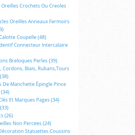
 Oreilles Crochets Ou Creoles
cles Oreilles Anneaux Fermoirs
9)
 Calotte Coupelle
(48)
dentif Connecteur Intercalaire
ns Breloques Perles
(39)
, Cordons, Biais, Rubans,tours
(38)
 De Manchette Épingle Pince
(34)
Clés Et Marques Pages
(34)
(33)
ts
(26)
reilles Non Percees
(24)
Décoration Statuettes Coussins