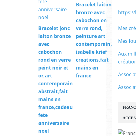
Bracelet laiton
or,art ab
https:/
bronze avec
contemp
cabochon en
france,bi
Mes cré
Bracelet jonc
verre rond,
mains en
laiton bronze
peinture art
annivers
Mes fou
avec
contemporain,
noel,fr
cabochon
isabelle krief
occitani
Aux mil
rond en verre
creations,fait
créati
peint noir et
mains en
Associa
or,art
france
contemporain
Associa
abstrait,fait
mains en
france,cadeau
FRANC
fete
ACCES
anniversaire
noel