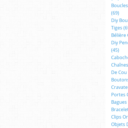
Boucles
(69)
Diy Bou
Tiges
(6
Bélière
Diy Pen
(45)
Cabocho
Chaînes
De Cou
Boutons
Cravate
Portes 
Bagues
Bracele
Clips O
Objets 